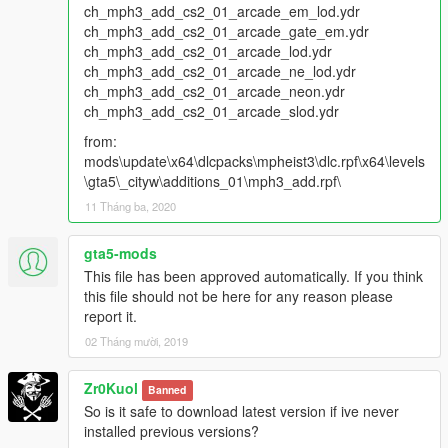
ch_mph3_add_cs2_01_arcade_em_lod.ydr
ch_mph3_add_cs2_01_arcade_gate_em.ydr
ch_mph3_add_cs2_01_arcade_lod.ydr
ch_mph3_add_cs2_01_arcade_ne_lod.ydr
ch_mph3_add_cs2_01_arcade_neon.ydr
ch_mph3_add_cs2_01_arcade_slod.ydr
from:
mods\update\x64\dlcpacks\mpheist3\dlc.rpf\x64\levels
\gta5\_cityw\additions_01\mph3_add.rpf\
11 Tháng ba, 2020
gta5-mods
This file has been approved automatically. If you think
this file should not be here for any reason please
report it.
02 Tháng mười, 2019
Zr0Kuol
Banned
So is it safe to download latest version if ive never
installed previous versions?