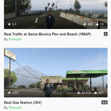
5.0
988
16
Real Traffic at Santa Monica Pier and Beach (YMAP)
2
By
Pumuckl
4.23
23.819
201
Real Gas Station (OIV)
9.0
By
Pumuckl