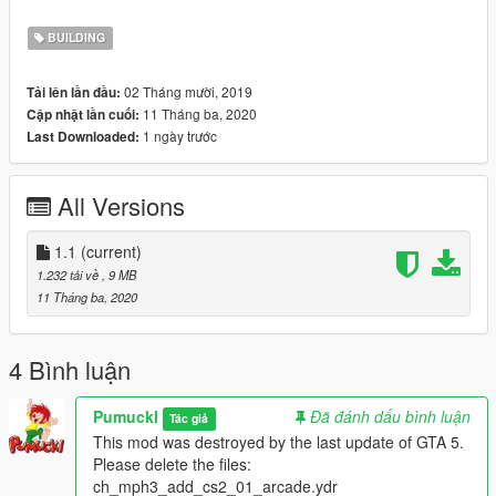
BUILDING
02 Tháng mười, 2019
Tải lên lần đầu:
11 Tháng ba, 2020
Cập nhật lần cuối:
1 ngày trước
Last Downloaded:
All Versions
1.1
(current)
1.232 tải về
, 9 MB
11 Tháng ba, 2020
4 Bình luận
Pumuckl
Đã đánh dấu bình luận
Tác giả
This mod was destroyed by the last update of GTA 5.
Please delete the files:
ch_mph3_add_cs2_01_arcade.ydr