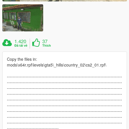
1.420
37
Đã tải về
Thích
Copy the files in:
mods\x64r.rpf\levels\gta5\_hills\country_02\cs2_01.rpf\
--------------------------------------------------------------------------------
--------------------------------------------------------------------------------
--------------------------------------------------------------------------------
--------------------------------------------------------------------------------
--------------------------------------------------------------------------------
--------------------------------------------------------------------------------
--------------------------------------------------------------------------------
--------------------------------------------------------------------------------
--------------------------------------------------------------------------------
------------------------------------