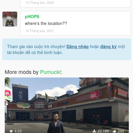
13 Tháng tám, 2020
pHOPS
where's the location??
19 Tháng sáu, 2021
Tham gia vào cuộc trò chuyện!
Đăng nhập
hoặc
đăng ký
một
tài khoản để có thể bình luận.
More mods by
Pumuckl
:
4.53
22.186
249