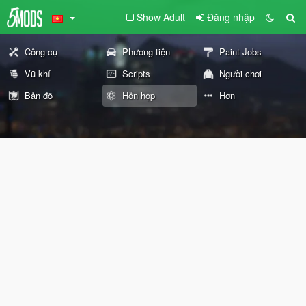
Show Adult
Đăng nhập
Công cụ
Phương tiện
Paint Jobs
Vũ khí
Scripts
Người chơi
Bản đồ
Hỗn hợp
Hơn