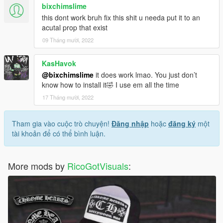
bixchimslime
this dont work bruh fix this shit u needa put it to an
acutal prop that exist
09 Tháng mười, 2022
KasHavok
@bixchimslime
it does work lmao. You just don’t
know how to install it🤣 I use em all the time
17 Tháng mười, 2022
Tham gia vào cuộc trò chuyện!
Đăng nhập
hoặc
đăng ký
một
tài khoản để có thể bình luận.
More mods by
RicoGotVisuals
: