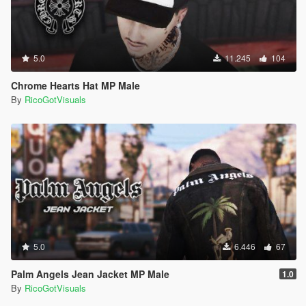
5.0
11.245
104
Chrome Hearts Hat MP Male
By
RicoGotVisuals
5.0
6.446
67
Palm Angels Jean Jacket MP Male
1.0
By
RicoGotVisuals