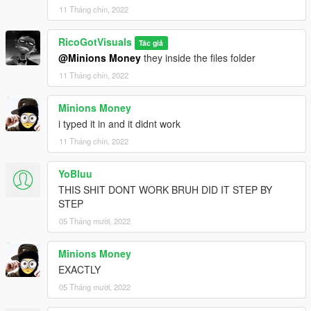
11 Tháng chín, 2022
RicoGotVisuals
Tác giả
@Minions Money
they inside the files folder
11 Tháng chín, 2022
Minions Money
i typed it in and it didnt work
11 Tháng chín, 2022
YoBluu
THIS SHIT DONT WORK BRUH DID IT STEP BY
STEP
05 Tháng mười, 2022
Minions Money
EXACTLY
05 Tháng mười, 2022