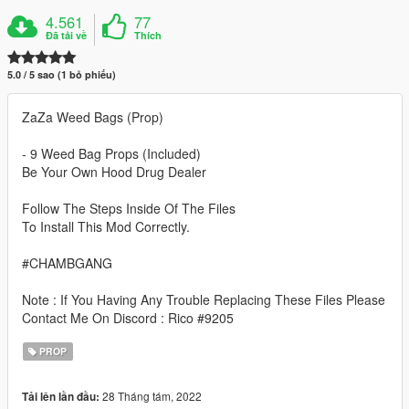
4.561
77
Đã tải về
Thích
5.0 / 5 sao (1 bỏ phiếu)
ZaZa Weed Bags (Prop)
- 9 Weed Bag Props (Included)
Be Your Own Hood Drug Dealer
Follow The Steps Inside Of The Files
To Install This Mod Correctly.
#CHAMBGANG
Note : If You Having Any Trouble Replacing These Files Please
Contact Me On Discord : Rico #9205
PROP
28 Tháng tám, 2022
Tải lên lần đầu: