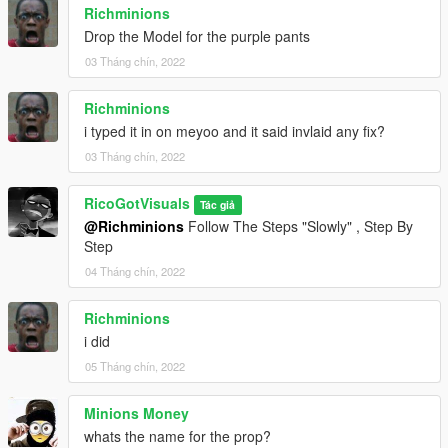
Richminions
Drop the Model for the purple pants
03 Tháng chín, 2022
Richminions
i typed it in on meyoo and it said invlaid any fix?
03 Tháng chín, 2022
RicoGotVisuals
Tác giả
@Richminions
Follow The Steps "Slowly" , Step By
Step
04 Tháng chín, 2022
Richminions
i did
05 Tháng chín, 2022
Minions Money
whats the name for the prop?