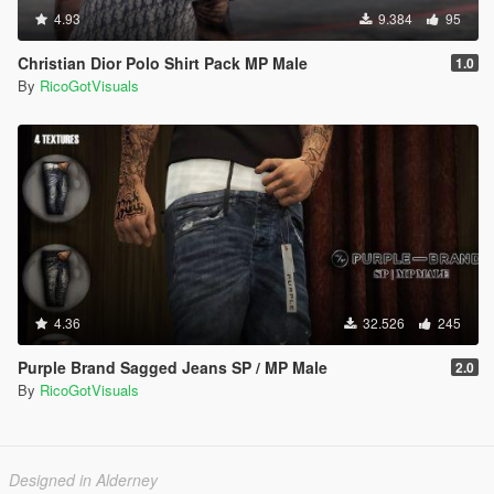
4.93
9.384
95
Christian Dior Polo Shirt Pack MP Male
1.0
By
RicoGotVisuals
4.36
32.526
245
Purple Brand Sagged Jeans SP / MP Male
2.0
By
RicoGotVisuals
Designed in Alderney