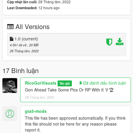
28 Tháng tám, 2022
Cập nhật lần cuối:
12 hours ago
Last Downloaded:
All Versions
1.0
(current)
4.561 tải về
, 20 MB
28 Tháng tám, 2022
17 Bình luận
RicoGotVisuals
Đã đánh dấu bình luận
Tác giả
Gon Ahead Take Some Pics Or RP With It 🏅🏆
28 Tháng tám, 2022
gta5-mods
This file has been approved automatically. If you think
this file should not be here for any reason please
report it.