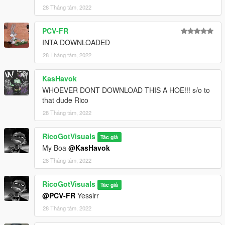
28 Tháng tám, 2022
PCV-FR
INTA DOWNLOADED
28 Tháng tám, 2022
KasHavok
WHOEVER DONT DOWNLOAD THIS A HOE!!! s/o to
that dude Rico
28 Tháng tám, 2022
RicoGotVisuals
Tác giả
My Boa
@KasHavok
28 Tháng tám, 2022
RicoGotVisuals
Tác giả
@PCV-FR
Yessirr
28 Tháng tám, 2022