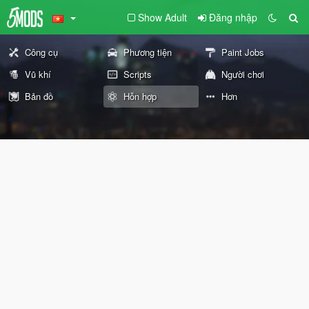
Show Adult
Đăng nhập
Công cụ
Phương tiện
Paint Jobs
Vũ khí
Scripts
Người chơi
Bản đồ
Hỗn hợp
Hơn