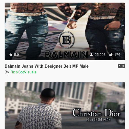
5.0
25.993
176
Balmain Jeans With Designer Belt MP Male
1.0
By
RicoGotVisuals