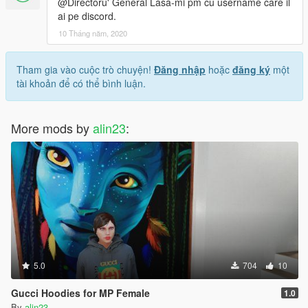
@Directoru' General Lasa-mi pm cu username care il
ai pe discord.
10 Tháng năm, 2020
Tham gia vào cuộc trò chuyện!
Đăng nhập
hoặc
đăng ký
một
tài khoản để có thể bình luận.
More mods by
alin23
:
5.0
704
10
Gucci Hoodies for MP Female
1.0
By
alin23