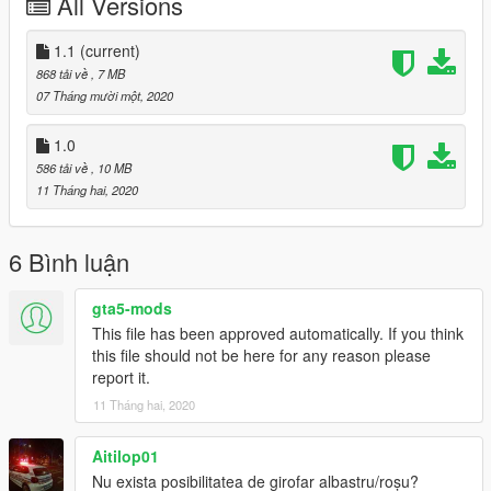
All Versions
If you like what I do, don't forget to leave an appreciation.
1.1
(current)
868 tải về
, 7 MB
07 Tháng mười một, 2020
1.0
586 tải về
, 10 MB
11 Tháng hai, 2020
6 Bình luận
gta5-mods
This file has been approved automatically. If you think
this file should not be here for any reason please
report it.
11 Tháng hai, 2020
Aitilop01
Nu exista posibilitatea de girofar albastru/roșu?