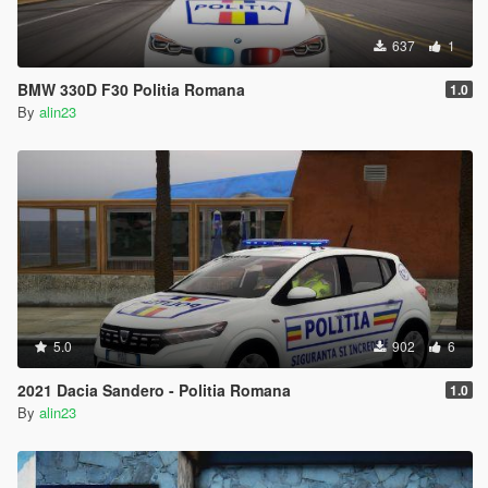
637
1
BMW 330D F30 Politia Romana
1.0
By
alin23
5.0
902
6
2021 Dacia Sandero - Politia Romana
1.0
By
alin23