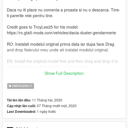
Daca nu iti place nu comenta a proasta si nu o descarca. Tine-
ti parerile rele pentru tine.
Credit goes to TroyLee25 for his model:
https://ro.gta5-mods.com/vehicles/dacia-duster-gendarmerie
RO: Instalati modelul original prima data iar dupa face Drag
and drop fisierului meu unde ati instalat modelul original.
EN: Install the original model first and then drag and drop it to
my file where you installed the original model.
Show Full Description
EN: I highly recommend using a mods folder**
EMERGENCY
RO: Va recomand sa folositi mods folder.
11 Tháng hai, 2020
Tải lên lần đầu:
RO: Veti gasi instructiunile de instalare inauntrul.
07 Tháng mười một, 2020
Cập nhật lần cuối:
1 ngày trước
Last Downloaded:
EN: You will find the installation instructions inside.
Daca iti place ceea ce fac , nu uita sa lasi o apreciere.