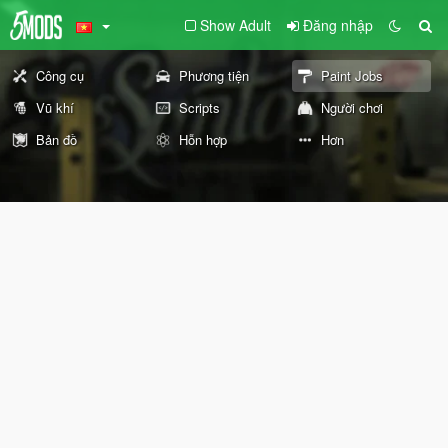
Show Adult
Đăng nhập
Công cụ
Phương tiện
Paint Jobs
Vũ khí
Scripts
Người chơi
Bản đồ
Hỗn hợp
Hơn