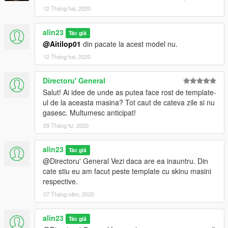
12 Tháng hai, 2020
alin23
Tác giả
@Aitilop01
din pacate la acest model nu.
12 Tháng hai, 2020
Directoru' General
Salut! Ai idee de unde as putea face rost de template-
ul de la aceasta masina? Tot caut de cateva zile si nu
gasesc. Multumesc anticipat!
29 Tháng tư, 2020
alin23
Tác giả
@Directoru' General Vezi daca are ea inauntru. Din
cate stiu eu am facut peste template cu skinu masini
respective.
07 Tháng năm, 2020
alin23
Tác giả