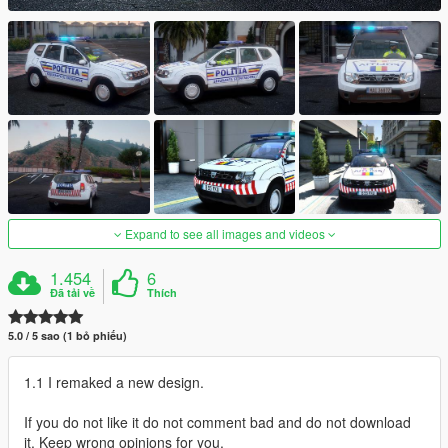
Expand to see all images and videos
1.454
6
Đã tải về
Thích
5.0 / 5 sao (1 bỏ phiếu)
1.1 I remaked a new design.
If you do not like it do not comment bad and do not download
it. Keep wrong opinions for you.