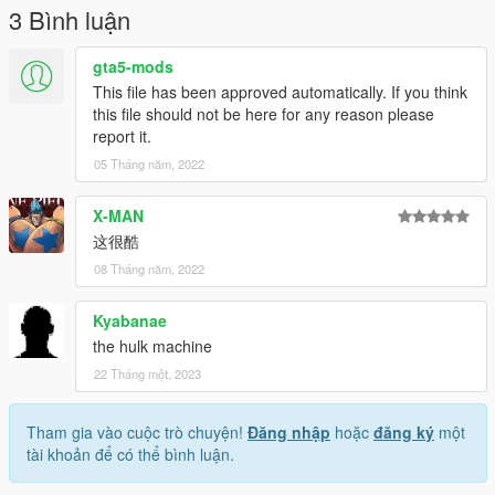
3 Bình luận
gta5-mods
This file has been approved automatically. If you think
this file should not be here for any reason please
report it.
05 Tháng năm, 2022
X-MAN
这很酷
08 Tháng năm, 2022
Kyabanae
the hulk machine
22 Tháng một, 2023
Tham gia vào cuộc trò chuyện!
Đăng nhập
hoặc
đăng ký
một
tài khoản để có thể bình luận.