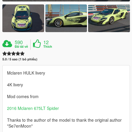
590
12
Đã tải về
Thích
5.0 / 5 sao (1 bỏ phiếu)
Mclaren HULK livery
4K livery
Mod comes from
2016 Mclaren 675LT Spider
Thanks to the author of the model to thank the original author
"Se7enMoon"