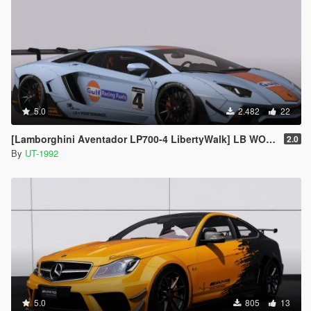
5.0
2.482
22
[Lamborghini Aventador LP700-4 LibertyWalk] LB WORKS GULF livery
2.0
By
UT-1992
5.0
805
13