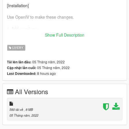
[Installation]
Use OpenIV to make these changes.
1. Add new livery
Show Full Description
Use OpenIV Grand Theft Auto
V\update\x64\dlcpacks\675ltsp\dlc.rpf\x64\vehicles.rpf\
LIVERY
Drag the "livery" folder map into 675ltsp.ytd
05 Tháng năm, 2022
Tải lên lần đầu:
05 Tháng năm, 2022
Cập nhật lần cuối:
Complete！
8 hours ago
Last Downloaded:
All Versions
590 tải về
, 8 MB
05 Tháng năm, 2022