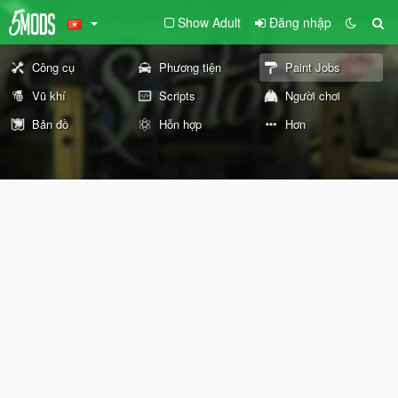
Show Adult
Đăng nhập
Công cụ
Phương tiện
Paint Jobs
Vũ khí
Scripts
Người chơi
Bản đồ
Hỗn hợp
Hơn