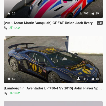
5.0
707
29
[2013 Aston Martin Vanquish] GREAT Union Jack livery
2.0
By
UT-1992
5.0
1.443
18
[Lamborghini Aventador LP 750-4 SV 2015] John Player Special livery
By
UT-1992