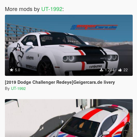
More mods by
UT-1992
:
5.0
1.204
22
[2019 Dodge Challenger Redeye]Geigercars.de livery
By
UT-1992