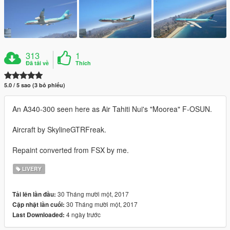
313
1
Đã tải về
Thích
5.0 / 5 sao (3 bỏ phiếu)
An A340-300 seen here as Air Tahiti Nui's "Moorea" F-OSUN.
Aircraft by SkylineGTRFreak.
Repaint converted from FSX by me.
LIVERY
30 Tháng mười một, 2017
Tải lên lần đầu:
30 Tháng mười một, 2017
Cập nhật lần cuối:
4 ngày trước
Last Downloaded: