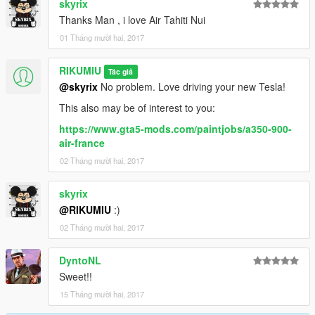
skyrix
Thanks Man , i love Air Tahiti Nui
01 Tháng mười hai, 2017
RIKUMIU
Tác giả
@skyrix
No problem. Love driving your new Tesla!
This also may be of interest to you:
https://www.gta5-mods.com/paintjobs/a350-900-
air-france
02 Tháng mười hai, 2017
skyrix
@RIKUMIU
:)
02 Tháng mười hai, 2017
DyntoNL
Sweet!!
15 Tháng mười hai, 2017