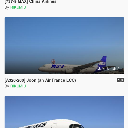
[737-9 MAX] China Airlines
By
RIKUMIU
416
2
[A320-200] Joon (an Air France LCC)
1.0
By
RIKUMIU