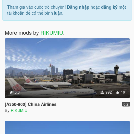
Tham gia vào cuộc trò chuyện!
Đăng nhập
hoặc
đăng ký
một
tài khoản để có thể bình luận.
More mods by
RIKUMIU
:
5.0
992
10
[A350-900] China Airlines
0.2
By
RIKUMIU