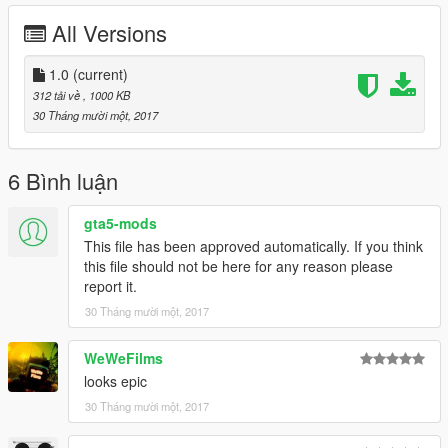
All Versions
1.0
(current)
312 tải về
, 1000 KB
30 Tháng mười một, 2017
6 Bình luận
gta5-mods
This file has been approved automatically. If you think
this file should not be here for any reason please
report it.
30 Tháng mười một, 2017
WeWeFilms
looks epic
30 Tháng mười một, 2017