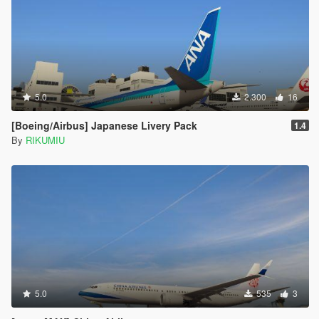
5.0
2.300
16
[Boeing/Airbus] Japanese Livery Pack
1.4
By
RIKUMIU
5.0
535
3