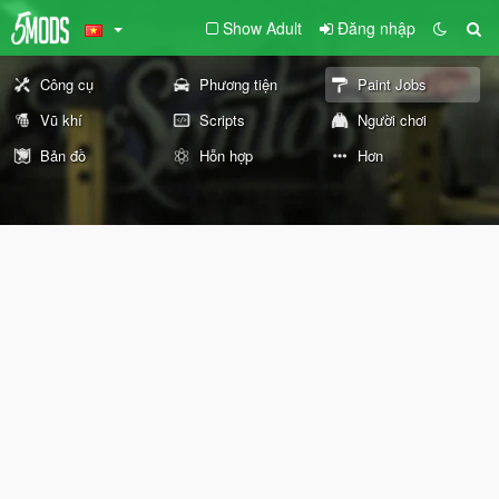
Show Adult
Đăng nhập
Công cụ
Phương tiện
Paint Jobs
Vũ khí
Scripts
Người chơi
Bản đồ
Hỗn hợp
Hơn