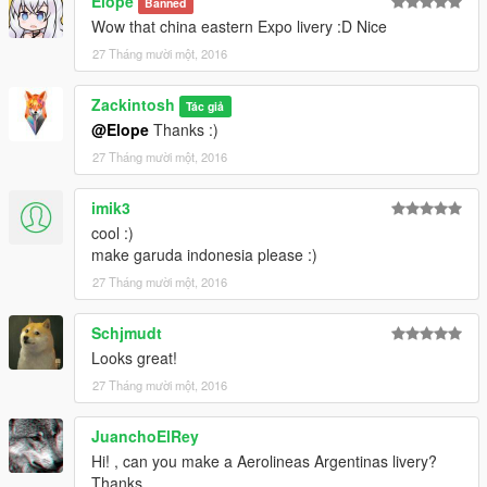
Elope
Banned
Wow that china eastern Expo livery :D Nice
27 Tháng mười một, 2016
Zackintosh
Tác giả
@Elope
Thanks :)
27 Tháng mười một, 2016
imik3
cool :)
make garuda indonesia please :)
27 Tháng mười một, 2016
Schjmudt
Looks great!
27 Tháng mười một, 2016
JuanchoElRey
Hi! , can you make a Aerolineas Argentinas livery?
Thanks