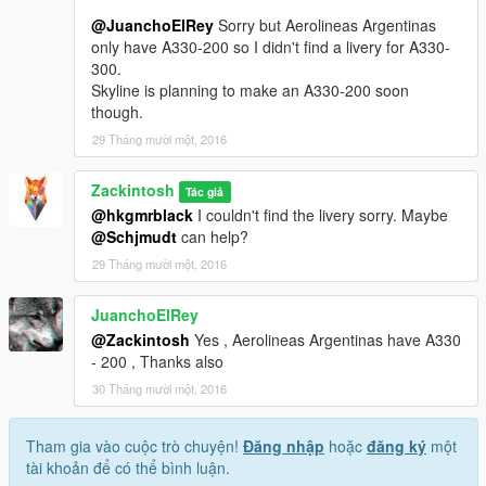
@JuanchoElRey
Sorry but Aerolineas Argentinas
only have A330-200 so I didn't find a livery for A330-
300.
Skyline is planning to make an A330-200 soon
though.
29 Tháng mười một, 2016
Zackintosh
Tác giả
@hkgmrblack
I couldn't find the livery sorry. Maybe
@Schjmudt
can help?
29 Tháng mười một, 2016
JuanchoElRey
@Zackintosh
Yes , Aerolineas Argentinas have A330
- 200 , Thanks also
30 Tháng mười một, 2016
Tham gia vào cuộc trò chuyện!
Đăng nhập
hoặc
đăng ký
một
tài khoản để có thể bình luận.