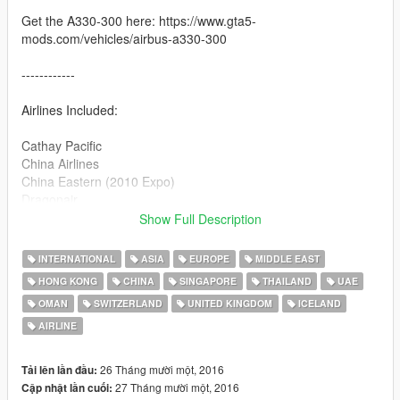
Get the A330-300 here: https://www.gta5-
mods.com/vehicles/airbus-a330-300
------------
Airlines Included:
Cathay Pacific
China Airlines
China Eastern (2010 Expo)
Dragonair
Etihad
Show Full Description
House Colours
Oman Air
INTERNATIONAL
ASIA
EUROPE
MIDDLE EAST
Singapore Airlines
HONG KONG
CHINA
SINGAPORE
THAILAND
UAE
Swiss
OMAN
SWITZERLAND
UNITED KINGDOM
ICELAND
Thai Airways
Virgin Atlantic
AIRLINE
WOW
26 Tháng mười một, 2016
Tải lên lần đầu:
------------
27 Tháng mười một, 2016
Cập nhật lần cuối: