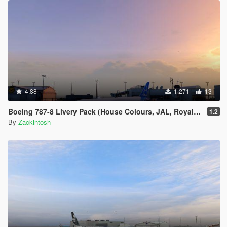
4.88
1.271
13
Boeing 787-8 Livery Pack (House Colours, JAL, Royal Jordanian, Norwegian Air Shuttle)
1.2
By
Zackintosh