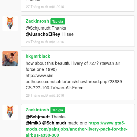
27 Tháng mười một, 2016
Zackintosh
Tác giả
@Schjumudt Thanks
@JuanchoElRey
I'll see
28 Tháng mười một, 2016
hkgmrblack
how about this beautiful livery of 727? (taiwan air
force one-1990)
http://www.sim-
outhouse.com/sohforums/showthread.php?28689-
CS-727-100-Taiwan-Air-Force
28 Tháng mười một, 2016
Zackintosh
Tác giả
@Schjmudt
Thanks
@imik3
@Schjmudt
made one
https://www.gta5-
mods.com/paintjobs/another-livery-pack-for-the-
airbus-a330-300