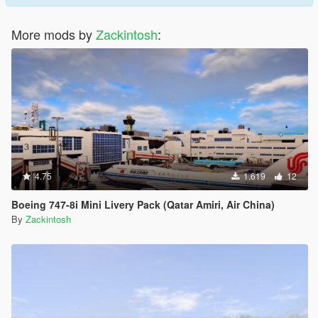
More mods by
Zackintosh
:
4.75
1.619
12
Boeing 747-8i Mini Livery Pack (Qatar Amiri, Air China)
By
Zackintosh