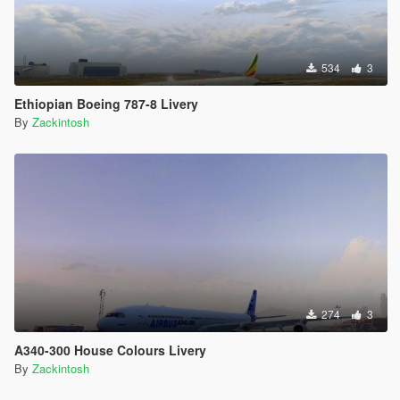
534
3
Ethiopian Boeing 787-8 Livery
By
Zackintosh
274
3
A340-300 House Colours Livery
By
Zackintosh