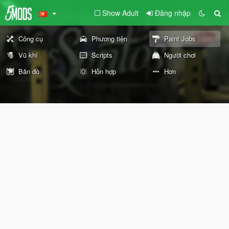
Show Adult
Đăng nhập
Công cụ
Phương tiện
Paint Jobs
Vũ khí
Scripts
Người chơi
Bản đồ
Hỗn hợp
Hơn