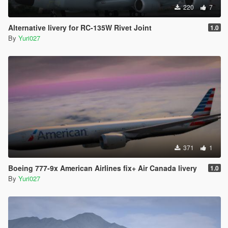
220
7
Alternative livery for RC-135W Rivet Joint
1.0
By
Yuri027
371
1
Boeing 777-9x American Airlines fix+ Air Canada livery
1.0
By
Yuri027