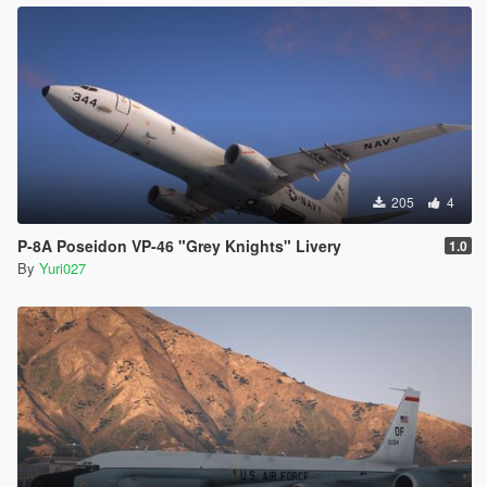
205
4
P-8A Poseidon VP-46 "Grey Knights" Livery
1.0
By
Yuri027