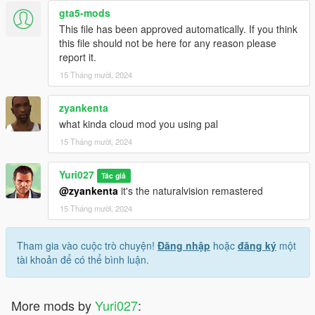
gta5-mods
This file has been approved automatically. If you think
this file should not be here for any reason please
report it.
15 Tháng mười, 2024
zyankenta
what kinda cloud mod you using pal
15 Tháng mười, 2024
Yuri027
Tác giả
@zyankenta
it's the naturalvision remastered
15 Tháng mười, 2024
Tham gia vào cuộc trò chuyện!
Đăng nhập
hoặc
đăng ký
một
tài khoản để có thể bình luận.
More mods by
Yuri027
: