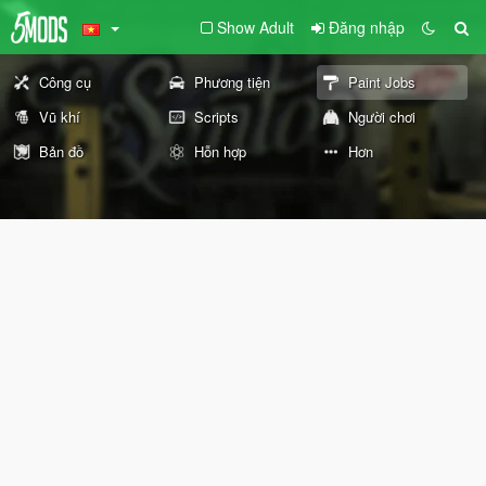
Show Adult
Đăng nhập
Công cụ
Phương tiện
Paint Jobs
Vũ khí
Scripts
Người chơi
Bản đồ
Hỗn hợp
Hơn