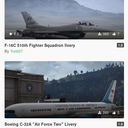
5.0
383
7
F-16C 510th Fighter Squadron livery
1.0
By
Yuri027
260
5
Boeing C-32A "Air Force Two" Livery
1.0