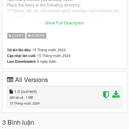
Place the livery in the following directory:
777300er>dlc.rpf>x64>levels>gta5>vehicles>mq1vehicles.rpf>
773er.ytd
Show Full Description
Enjoy!
LIVERY
EUROPE
15 Tháng mười, 2024
Tải lên lần đầu:
15 Tháng mười, 2024
Cập nhật lần cuối:
6 ngày trước
Last Downloaded:
All Versions
1.0
(current)
265 tải về
, 1 MB
15 Tháng mười, 2024
3 Bình luận