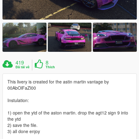
419
8
Đã tải về
Thích
This livery is created for the astin martin vantage by
00AbOlFaZl00
Instulation:
1) open the ytd of the aston martin. drop the agt12 sign 9 into
the ytd
2) save the file.
3) all done enjoy