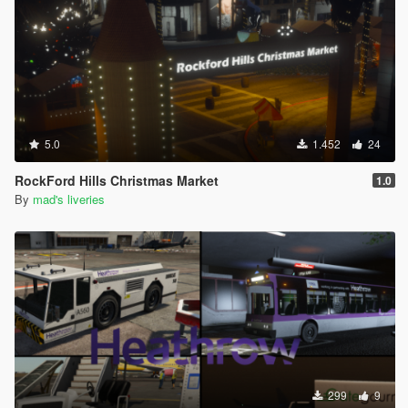
5.0
1.452
24
RockFord Hills Christmas Market
1.0
By
mad's liveries
299
9