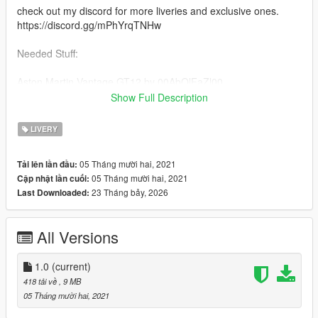
check out my discord for more liveries and exclusive ones.
https://discord.gg/mPhYrqTNHw
Needed Stuff:
Aston Martin Vantage GT12 by 00AbOlFaZl00
https://www.gta5-mods.com/vehicles/2016-aston-martin-
Show Full Description
vantage-gt12-add-on-template-extras
LIVERY
Credits
00AbOlFaZl00 the vehicle vehicle
05 Tháng mười hai, 2021
Tải lên lần đầu:
rockstar games the game
05 Tháng mười hai, 2021
Cập nhật lần cuối:
23 Tháng bảy, 2026
Last Downloaded:
All Versions
1.0
(current)
418 tải về
, 9 MB
05 Tháng mười hai, 2021