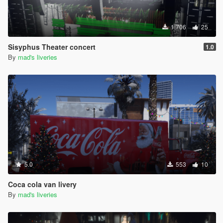
1.706
25
Sisyphus Theater concert
1.0
By
mad's liveries
5.0
553
10
Coca cola van livery
By
mad's liveries