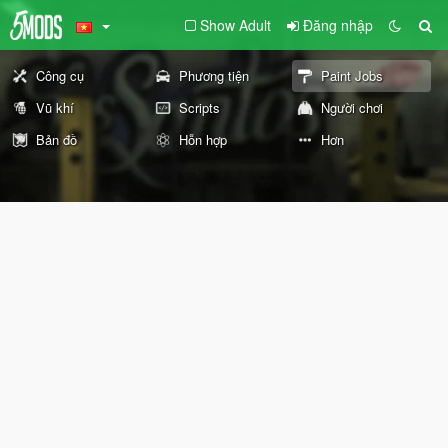
Show Adult
Đăng nhập
Công cụ
Phương tiện
Paint Jobs
Vũ khí
Scripts
Người chơi
Bản đồ
Hỗn hợp
Hơn