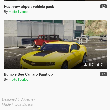
Heathrow airport vehicle pack
1.0
By
mad's liveries
887
7
Bumble Bee Camaro Paintjob
1.0
By
mad's liveries
Designed in Alderney
Made in Los Santos