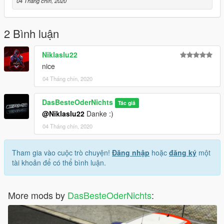
04 Tháng chín, 2020
2 Bình luận
Niklaslu22
nice
04 Tháng chín, 2020
DasBesteOderNichts
Tác giả
@Niklaslu22
Danke :)
04 Tháng chín, 2020
Tham gia vào cuộc trò chuyện!
Đăng nhập
hoặc
đăng ký
một
tài khoản để có thể bình luận.
More mods by
DasBesteOderNichts
: