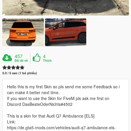
457
4
Đã tải về
Thích
5.0 / 5 sao (1 bỏ phiếu)
Hello this is my first Skin so pls send me some Feedback so i
can make it better next time.
If you want to use the Skin for FiveM pls ask me first on
Discord DasBesteOderNichts#4502
This is a skin for that Audi Q7 Ambulance [ELS]
Link:
https://de.gta5-mods.com/vehicles/audi-q7-ambulance-els-