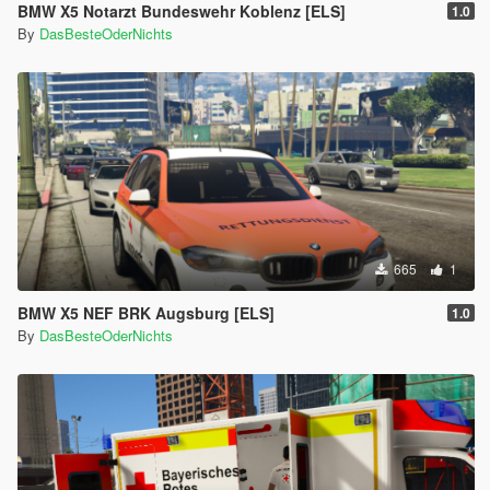
BMW X5 Notarzt Bundeswehr Koblenz [ELS]
1.0
By
DasBesteOderNichts
665
1
BMW X5 NEF BRK Augsburg [ELS]
1.0
By
DasBesteOderNichts