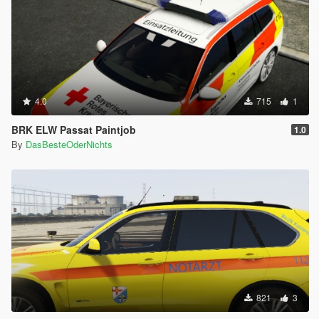
4.0
715
1
BRK ELW Passat Paintjob
1.0
By
DasBesteOderNichts
821
3