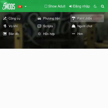
Show Adult
Đăng nhập
Công cụ
Phương tiện
Paint Jobs
Vũ khí
Scripts
Người chơi
Bản đồ
Hỗn hợp
Hơn