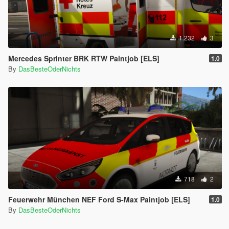
1.232
3
Mercedes Sprinter BRK RTW Paintjob [ELS]
1.0
By
DasBesteOderNichts
718
2
Feuerwehr München NEF Ford S-Max Paintjob [ELS]
1.0
By
DasBesteOderNichts