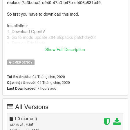
replace-7a3bdaa2-e940-47a3-b47b-ef406c831b49
So first you have to download this mod.
Installation:
1. Download OpenIV
2. Go to mods-update-x64-dlcpacks-patchday22
3. Turn on Edit Mode
4. Now drag and drop my ytd files inside patchday22
Show Full Description
Known Bugs:
EMERGENCY
-lnothing known
04 Tháng chín, 2020
Tải lên lần đầu:
Credits:
04 Tháng chín, 2020
Cập nhật lần cuối:
Car Model: Scroloton
7 hours ago
Last Downloaded:
Skin: DasBesteOderNichts
All Versions
1.0
(current)
457 tải về
, 5 MB