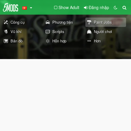
Show Adult
Đăng nhập
Công cụ
Phương tiện
Paint Jobs
Vũ khí
Scripts
Người chơi
Bản đồ
Hỗn hợp
Hơn