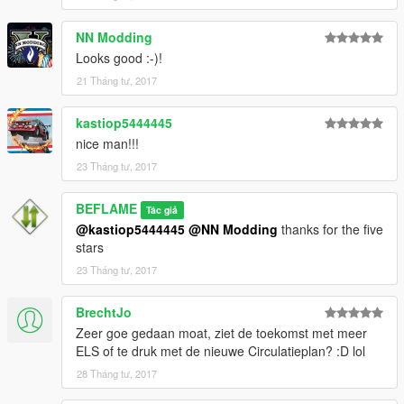
NN Modding
Looks good :-)!
21 Tháng tư, 2017
kastiop5444445
nice man!!!
23 Tháng tư, 2017
BEFLAME
Tác giả
@kastiop5444445
@NN Modding
thanks for the five
stars
23 Tháng tư, 2017
BrechtJo
Zeer goe gedaan moat, ziet de toekomst met meer
ELS of te druk met de nieuwe Circulatieplan? :D lol
28 Tháng tư, 2017