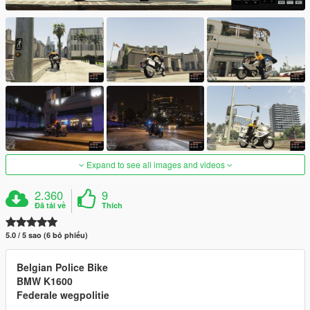
Expand to see all images and videos
2.360
9
Đã tải về
Thích
5.0 / 5 sao (6 bỏ phiếu)
Belgian Police Bike
BMW K1600
Federale wegpolitie