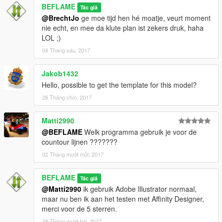
BEFLAME
Tác giả
@BrechtJo
ge moe tijd hen hé moatje, veurt moment
nie echt, en mee da klute plan ist zekers druk, haha
LOL ;)
04 Tháng sáu, 2017
Jakob1432
Hello, possible to get the template for this model?
26 Tháng chín, 2017
Matti2990
@BEFLAME
Welk programma gebruik je voor de
countour lijnen ???????
02 Tháng mười một, 2017
BEFLAME
Tác giả
@Matti2990
ik gebruik Adobe Illustrator normaal,
maar nu ben ik aan het testen met Affinity Designer,
merci voor de 5 sterren.
28 Tháng mười hai, 2017