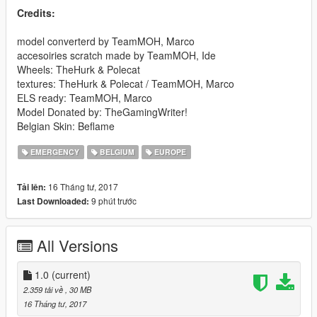
Credits:
model converterd by TeamMOH, Marco
accesoiries scratch made by TeamMOH, Ide
Wheels: TheHurk & Polecat
textures: TheHurk & Polecat / TeamMOH, Marco
ELS ready: TeamMOH, Marco
Model Donated by: TheGamingWriter!
Belgian Skin: Beflame
EMERGENCY
BELGIUM
EUROPE
16 Tháng tư, 2017
Tải lên:
9 phút trước
Last Downloaded:
All Versions
1.0
(current)
2.359 tải về
, 30 MB
16 Tháng tư, 2017