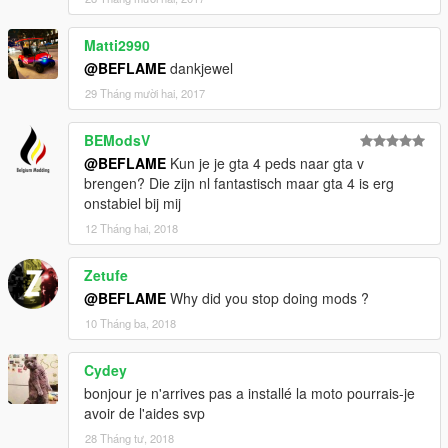
Matti2990
@BEFLAME
dankjewel
29 Tháng mười hai, 2017
BEModsV
@BEFLAME
Kun je je gta 4 peds naar gta v
brengen? Die zijn nl fantastisch maar gta 4 is erg
onstabiel bij mij
12 Tháng hai, 2018
Zetufe
@BEFLAME
Why did you stop doing mods ?
10 Tháng ba, 2018
Cydey
bonjour je n'arrives pas a installé la moto pourrais-je
avoir de l'aides svp
28 Tháng tư, 2018