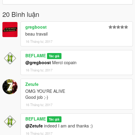
20 Bình luận
gregboost
beau travail
16 Tháng tư, 2017
BEFLAME
Tác giả
@gregboost
Merci copain
16 Tháng tư, 2017
Zetufe
OMG YOU'RE ALIVE
Good job ;-)
16 Tháng tư, 2017
BEFLAME
Tác giả
@Zetufe
indeed I am and thanks :)
16 Tháng tư, 2017