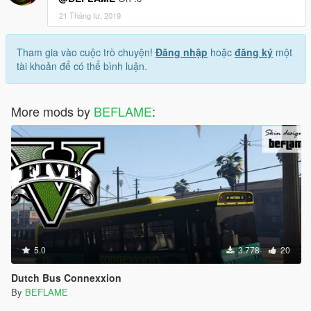
21 Tháng tư, 2019
Tham gia vào cuộc trò chuyện!
Đăng nhập
hoặc
đăng ký
một
tài khoản để có thể bình luận.
More mods by
BEFLAME
:
5.0
3.778
20
Dutch Bus Connexxion
By
BEFLAME