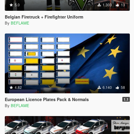
5.0
1.303
13
Belgian Firetruck + Firefighter Uniform
By
BEFLAME
4.82
6.140
58
European Licence Plates Pack & Normals
1.1
By
BEFLAME