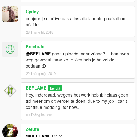
Cydey
bonjour je n'arrive pas a installé la moto pourrait-on
m'aider
28 Tháng tư, 2018
BrechtJo
@BEFLAME
geen uploads meer vriend? Ik ben even
weg geweest maar zo te zien heb je hetzelfde
gedaan :D
22 Tháng một, 2019
BEFLAME
Tác giả
Hey, inderdaad, wegens het werk heb ik helaas geen
tijd meer om dit verder te doen, due to my job I can't
continue modding, for now...
09 Tháng hai, 2019
Zetufe
@BEFLAME
Oh :c