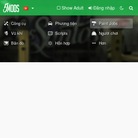
Show Adult
Đăng nhập
Công cụ
Phương tiện
Paint Jobs
Vũ khí
Scripts
Người chơi
Bản đồ
Hỗn hợp
Hơn