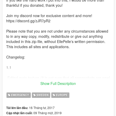
If you like the hard work I put into this, I would be more than
thankful if you donated, thank you!
Join my discord now for exclusive content and more!
https://discord.gg/zJR7pR2
Please note that you are not under any circumstances allowed
to in any way copy, modify, redistribute or give out anything
included in this zip-file, without EllePelle's written permission.
This includes all sites and applications.
Changelog:
1.1
-Edited main texture (It is not sure that all screenshots are new!
The Textures can look different compared to the screenshots!)
Show Full Description
1.0
EMERGENCY
SWEDEN
EUROPE
-Fixed main texture
16 Tháng tư, 2017
Tải lên lần đầu:
-Added windows
09 Tháng một, 2019
Cập nhật lần cuối:
-New Screenshots