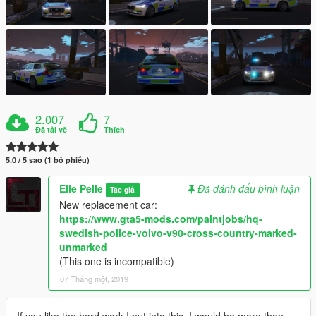
2.007
7
Đã tải về
Thích
5.0 / 5 sao (1 bỏ phiếu)
Elle Pelle
Đã đánh dấu bình luận
Tác giả
New replacement car:
https://www.gta5-mods.com/paintjobs/hq-
swedish-police-volvo-v90-cross-country-marked-
unmarked
(This one is incompatible)
07 Tháng một, 2019