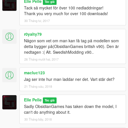
Elle Pelle
Tác giả
Tack så mycket för över 100 nedladdningar!
Thank you very much for over 100 downloads!
30 Tháng tư, 2017
r0yalty79
Någon som vet om man kan få tag på modellen som
detta bygger på(ObsidianGames british v90). Den är
nedtagen :( Alt. SwedishModding v90..
26 Tháng mười hai, 2017
macluc123
Jag ser inte hur man laddar ner det. Vart står det?
21 Tháng sáu, 2018
Elle Pelle
Tác giả
Sadly ObsidianGames has taken down the model, I
can't do anything about it.
30 Tháng bảy, 2018