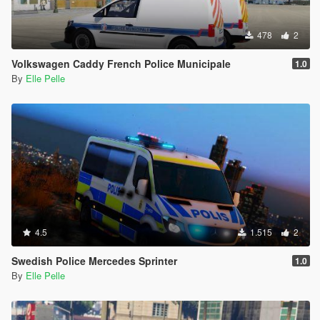
478
2
Volkswagen Caddy French Police Municipale
1.0
By
Elle Pelle
4.5
1.515
2
Swedish Police Mercedes Sprinter
1.0
By
Elle Pelle