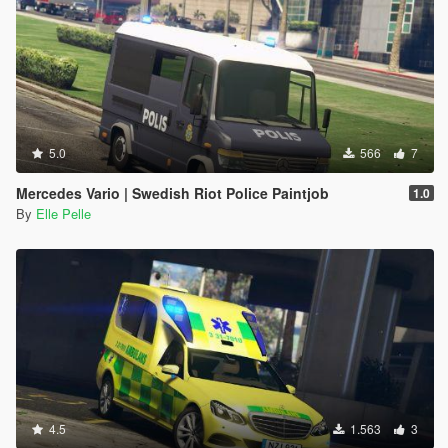
5.0
566
7
Mercedes Vario | Swedish Riot Police Paintjob
1.0
By
Elle Pelle
4.5
1.563
3