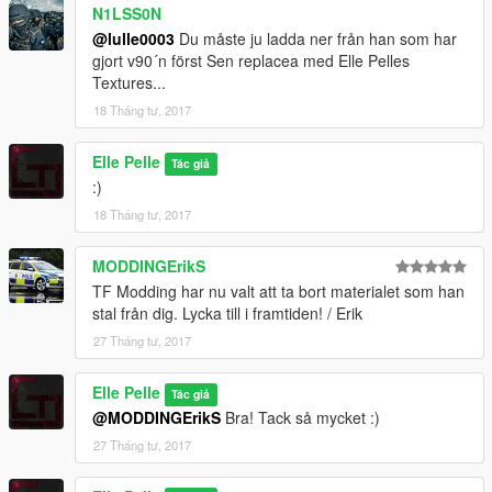
N1LSS0N
Här är Volvo v90:n -> https://www.gta5-
@lulle0003
Du måste ju ladda ner från han som har
mods.com/vehicles/2017-volvo-v90-pack-police-civ-els
gjort v90´n först Sen replacea med Elle Pelles
Textures...
Hoppas du gillar det! :)
18 Tháng tư, 2017
Elle Pelle
Tác giả
:)
18 Tháng tư, 2017
MODDINGErikS
TF Modding har nu valt att ta bort materialet som han
stal från dig. Lycka till i framtiden! / Erik
27 Tháng tư, 2017
Elle Pelle
Tác giả
@MODDINGErikS
Bra! Tack så mycket :)
27 Tháng tư, 2017