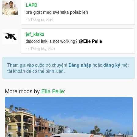
LAPD
bra gjort med svenska polisbilen
13 Tháng tư, 2019
jef_klak2
discord link is not working?
@Elle Pelle
11 Tháng bảy, 2021
Tham gia vào cuộc trò chuyện!
Đăng nhập
hoặc
đăng ký
một
tài khoản để có thể bình luận.
More mods by
Elle Pelle
: