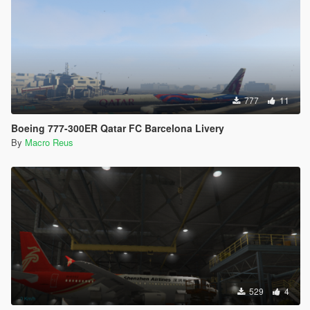
777
11
Boeing 777-300ER Qatar FC Barcelona Livery
By
Macro Reus
529
4