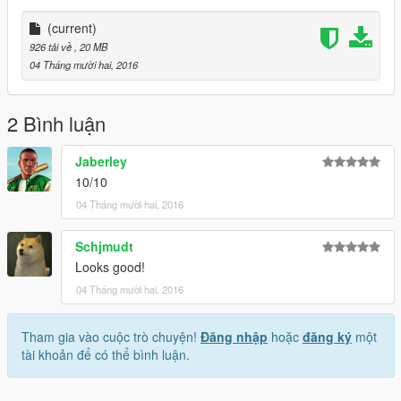
(current)
926 tải về
, 20 MB
04 Tháng mười hai, 2016
2 Bình luận
Jaberley
10/10
04 Tháng mười hai, 2016
Schjmudt
Looks good!
04 Tháng mười hai, 2016
Tham gia vào cuộc trò chuyện!
Đăng nhập
hoặc
đăng ký
một
tài khoản để có thể bình luận.