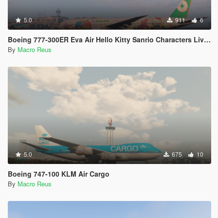
5.0
911
6
Boeing 777-300ER Eva Air Hello Kitty Sanrio Characters Livery
By
Macro Reus
5.0
675
10
Boeing 747-100 KLM Air Cargo
By
Macro Reus