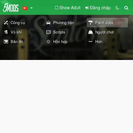
Show Adult
Đăng nhập
Công cụ
Phương tiện
Paint Jobs
Vũ khí
Scripts
Người chơi
Bản đồ
Hỗn hợp
Hơn