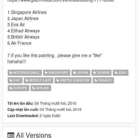
1.Singapore Airlines
2.Japan Airlines
3.Eva Air
4.Etihad Airways
5.British Airways
6.Air France
7.If you like this painting . please give me a "like"
hahaha!!!
INTERNATIONAL
SINGAPORE
JAPAN
TAIWAN
ASIA
UAE
MIDDLE EAST
UNITED KINGDOM
FRANCE
EUROPE
AIRLINE
04 Tháng mười hai, 2016
Tải lên lần đầu:
04 Tháng mười hai, 2016
Cập nhật lần cuối:
2 ngày trước
Last Downloaded:
All Versions