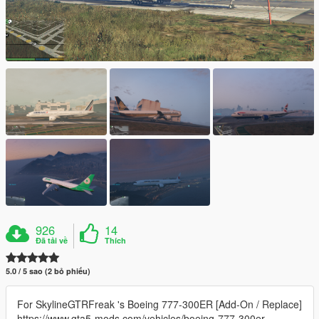
926
14
Đã tải về
Thích
5.0 / 5 sao (2 bỏ phiếu)
For SkylineGTRFreak 's Boeing 777-300ER [Add-On / Replace]
https://www.gta5-mods.com/vehicles/boeing-777-300er