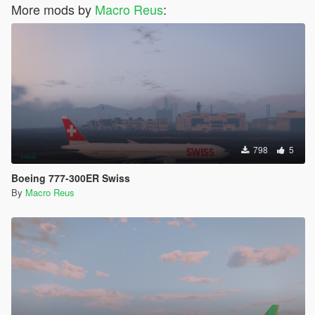
More mods by
Macro Reus
:
798
5
Boeing 777-300ER Swiss
By
Macro Reus