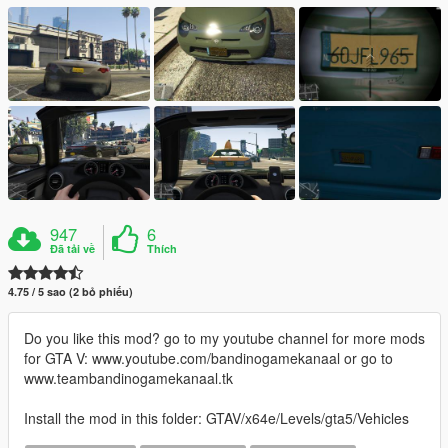
947
6
Đã tải về
Thích
4.75 / 5 sao (2 bỏ phiếu)
Do you like this mod? go to my youtube channel for more mods
for GTA V: www.youtube.com/bandinogamekanaal or go to
www.teambandinogamekanaal.tk
Install the mod in this folder: GTAV/x64e/Levels/gta5/Vehicles