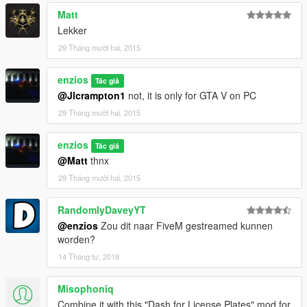
Matt
Lekker
29 Tháng mười hai, 2015
enzios
Tác giả
@Jlcrampton1
not, it is only for GTA V on PC
29 Tháng mười hai, 2015
enzios
Tác giả
@Matt
thnx
29 Tháng mười hai, 2015
RandomlyDaveyYT
@enzios
Zou dit naar FiveM gestreamed kunnen
worden?
14 Tháng tư, 2018
Misophoniq
Combine it with this "Dash for License Plates" mod for