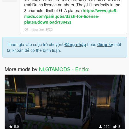
real Dutch licence numbers. They'll fit perfectly in the
8 character limit of GTA plates. (
https://www.gta5-
mods.com/paintjobs/dash-for-license-
plates/download/13842)
06 Tháng tám, 2020
Tham gia vào cuộc trò chuyện!
Đăng nhập
hoặc
đăng ký
một
tài khoản để có thể bình luận.
More mods by
NLGTAMODS - Enzio
:
5.0
262
8