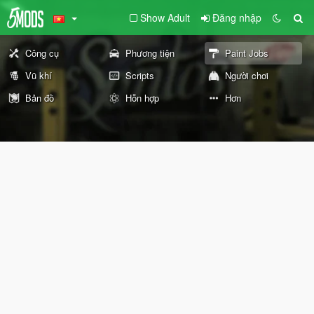
Show Adult
Đăng nhập
Công cụ
Phương tiện
Paint Jobs
Vũ khí
Scripts
Người chơi
Bản đồ
Hỗn hợp
Hơn