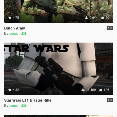
4.75
2.644
20
Dutch Army
1.0
By
poepsnol38
4.32
11.499
126
Star Wars E11 Blaster Rifle
2.0
By
poepsnol38