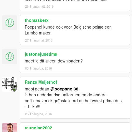
26 Tháng một, 2016
thomasberx
Poepsnol kunde ook voor Belgische politie een
Lambo maken
27 Tháng hai, 2016
justonejusetime
moet je dit alleen downloaden?
03 Tháng ba, 2016
Renze Meijerhof
mooi gedaan
@poepsnol38
ik heb nederlandse uniformen en de andere
politiemaverick geïnstalleerd en het werkt prima dus
+1 like!!!
25 Tháng ba, 2016
teunolan2002