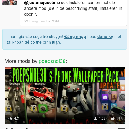
@justonejusetime
ook instaleren samen met die
andere mod (die in de beschrijving staat) instaleren in
open iv
22 Tháng mười hai, 2016
Tham gia vào cuộc trò chuyện!
Đăng nhập
hoặc
đăng ký
một
tài khoản để có thể bình luận.
More mods by
poepsnol38
:
4.3
1.234
19