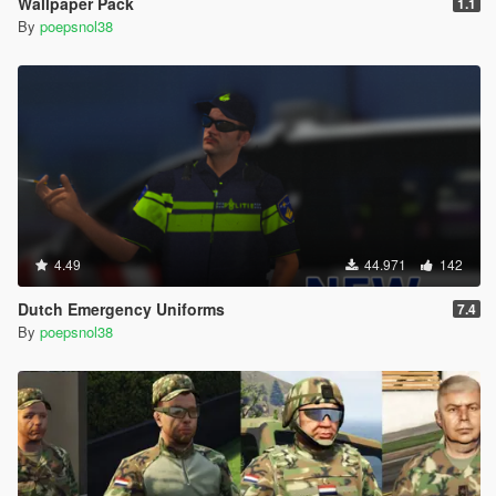
Wallpaper Pack
1.1
By
poepsnol38
4.49
44.971
142
Dutch Emergency Uniforms
7.4
By
poepsnol38