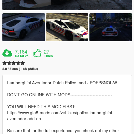
7.164
27
Đã tải về
Thích
5.0 / 5 sao (1 bỏ phiếu)
Lamborghini Aventador Dutch Police mod - POEPSNOL38
DON'T GO ONLINE WITH MODS----------------------------
YOU WILL NEED THIS MOD FIRST:
https://www.gta5-mods.com/vehicles/police-lamborghini-
aventador-add-on
Be sure that for the full experience, you check out my other