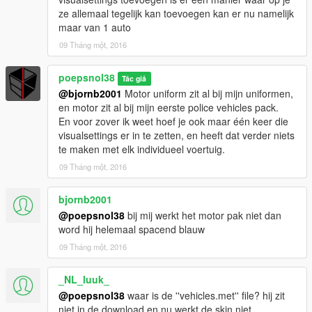
ze allemaal tegelijk kan toevoegen kan er nu namelijk
maar van 1 auto
09 Tháng một, 2016
poepsnol38
Tác giả
@bjornb2001
Motor uniform zit al bij mijn uniformen,
en motor zit al bij mijn eerste police vehicles pack.
En voor zover ik weet hoef je ook maar één keer die
visualsettings er in te zetten, en heeft dat verder niets
te maken met elk individueel voertuig.
09 Tháng một, 2016
bjornb2001
@poepsnol38
bij mij werkt het motor pak niet dan
word hij helemaal spacend blauw
09 Tháng một, 2016
_NL_luuk_
@poepsnol38
waar is de ''vehicles.met'' file? hij zit
niet in de download en nu werkt de skin niet