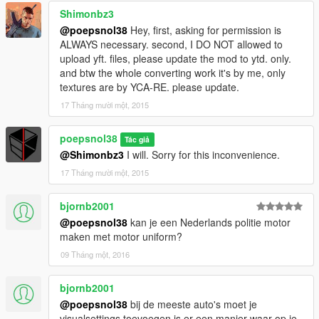
Shimonbz3
@poepsnol38
Hey, first, asking for permission is
ALWAYS necessary. second, I DO NOT allowed to
upload yft. files, please update the mod to ytd. only.
and btw the whole converting work it's by me, only
textures are by YCA-RE. please update.
17 Tháng mười một, 2015
poepsnol38
Tác giả
@Shimonbz3
I will. Sorry for this inconvenience.
17 Tháng mười một, 2015
bjornb2001
@poepsnol38
kan je een Nederlands politie motor
maken met motor uniform?
09 Tháng một, 2016
bjornb2001
@poepsnol38
bij de meeste auto's moet je
visualsettings toevoegen is er een manier waar op je