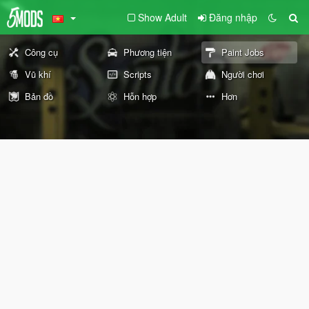
Show Adult
Đăng nhập
Công cụ
Phương tiện
Paint Jobs
Vũ khí
Scripts
Người chơi
Bản đồ
Hỗn hợp
Hơn