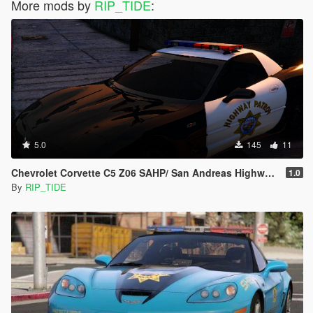
More mods by
RIP_TIDE
:
5.0
145
11
Chevrolet Corvette C5 Z06 SAHP/ San Andreas Highway Patrol Skin
1.0
By
RIP_TIDE