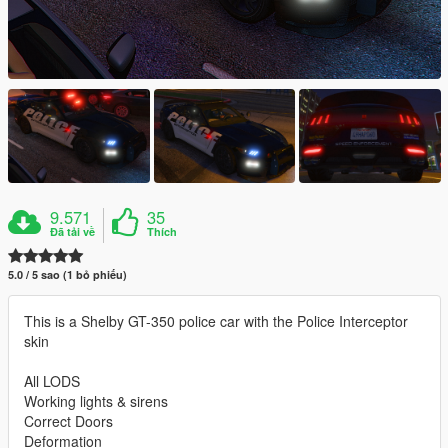
9.571
35
Đã tải về
Thích
5.0 / 5 sao (1 bỏ phiếu)
This is a Shelby GT-350 police car with the Police Interceptor
skin
All LODS
Working lights & sirens
Correct Doors
Deformation