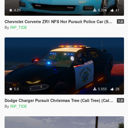
4.25
6.334
41
Chevrolet Corvette ZR1 NFS Hot Pursuit Police Car (SCPD/BCSO) [Add-On| ELS]
1.0
By
RIP_TIDE
5.0
5.555
28
Dodge Charger Pursuit Christmas Tree (Cali Tree) (California Highway Patrol (CHP) Edition |LODS|4K Skin
1.0
By
RIP_TIDE