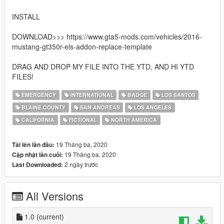
INSTALL
DOWNLOAD>>> https://www.gta5-mods.com/vehicles/2016-
mustang-gt350r-els-addon-replace-template
DRAG AND DROP MY FILE INTO THE YTD, AND HI YTD
FILES!
EMERGENCY
INTERNATIONAL
BADGE
LOS SANTOS
BLAINE COUNTY
SAN ANDREAS
LOS ANGELES
CALIFORNIA
FICTIONAL
NORTH AMERICA
19 Tháng ba, 2020
Tải lên lần đầu:
19 Tháng ba, 2020
Cập nhật lần cuối:
2 ngày trước
Last Downloaded:
All Versions
1.0
(current)