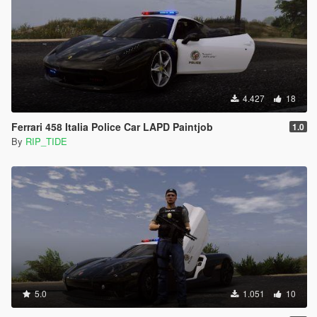
4.427
18
Ferrari 458 Italia Police Car LAPD Paintjob
1.0
By
RIP_TIDE
5.0
1.051
10