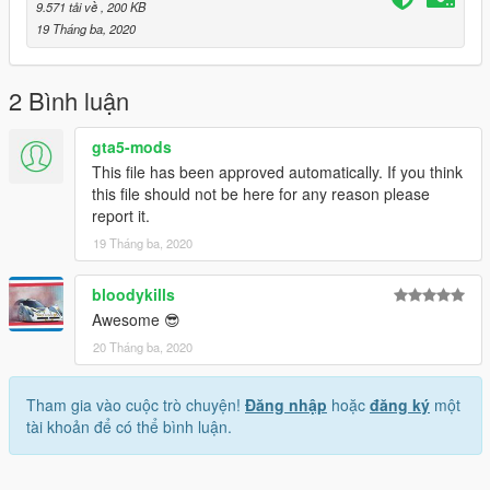
9.571 tải về
, 200 KB
19 Tháng ba, 2020
2 Bình luận
gta5-mods
This file has been approved automatically. If you think
this file should not be here for any reason please
report it.
19 Tháng ba, 2020
bloodykills
Awesome 😎
20 Tháng ba, 2020
Tham gia vào cuộc trò chuyện!
Đăng nhập
hoặc
đăng ký
một
tài khoản để có thể bình luận.