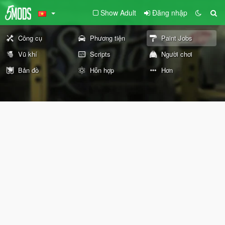
Show Adult
Đăng nhập
Công cụ
Phương tiện
Paint Jobs
Vũ khí
Scripts
Người chơi
Bản đồ
Hỗn hợp
Hơn