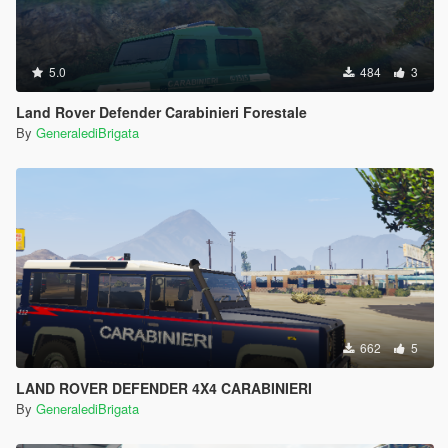
5.0
484
3
Land Rover Defender Carabinieri Forestale
By
GeneralediBrigata
662
5
LAND ROVER DEFENDER 4X4 CARABINIERI
By
GeneralediBrigata