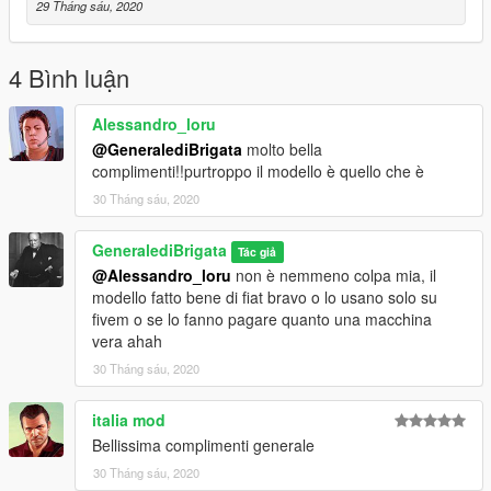
29 Tháng sáu, 2020
4 Bình luận
Alessandro_loru
@GeneralediBrigata
molto bella
complimenti!!purtroppo il modello è quello che è
30 Tháng sáu, 2020
GeneralediBrigata
Tác giả
@Alessandro_loru
non è nemmeno colpa mia, il
modello fatto bene di fiat bravo o lo usano solo su
fivem o se lo fanno pagare quanto una macchina
vera ahah
30 Tháng sáu, 2020
italia mod
Bellissima complimenti generale
30 Tháng sáu, 2020