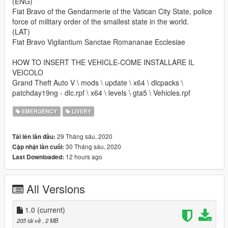
(ENG)
Fiat Bravo of the Gendarmerie of the Vatican City State, police
force of military order of the smallest state in the world.
(LAT)
Fiat Bravo Vigilantium Sanctae Romananae Ecclesiae
HOW TO INSERT THE VEHICLE-COME INSTALLARE IL
VEICOLO
Grand Theft Auto V \ mods \ update \ x64 \ dlcpacks \
patchday19ng - dlc.rpf \ x64 \ levels \ gta5 \ Vehicles.rpf
EMERGENCY
LIVERY
29 Tháng sáu, 2020
Tải lên lần đầu:
30 Tháng sáu, 2020
Cập nhật lần cuối:
12 hours ago
Last Downloaded:
All Versions
1.0
(current)
205 tải về
, 2 MB