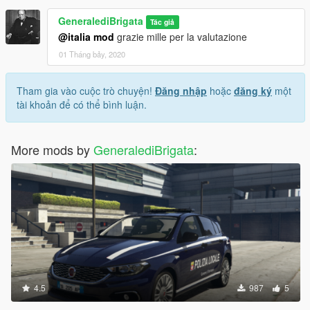
GeneralediBrigata
Tác giả
@italia mod
grazie mille per la valutazione
01 Tháng bảy, 2020
Tham gia vào cuộc trò chuyện!
Đăng nhập
hoặc
đăng ký
một
tài khoản để có thể bình luận.
More mods by
GeneralediBrigata
:
4.5
987
5