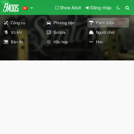
Show Adult
Đăng nhập
Công cụ
Phương tiện
Paint Jobs
Vũ khí
Scripts
Người chơi
Bản đồ
Hỗn hợp
Hơn