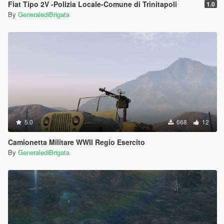
Fiat Tipo 2V -Polizia Locale-Comune di Trinitapoli
1.0
By
GeneralediBrigata
5.0
668
12
Camionetta Militare WWII Regio Esercito
By
GeneralediBrigata