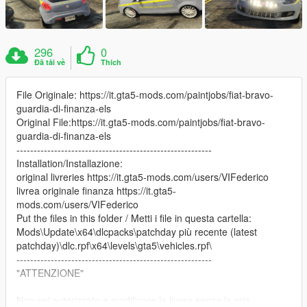
296
0
Đã tải về
Thích
File Originale: https://it.gta5-mods.com/paintjobs/fiat-bravo-
guardia-di-finanza-els
Original File:https://it.gta5-mods.com/paintjobs/fiat-bravo-
guardia-di-finanza-els
---------------------------------------------------------
Installation/Installazione:
original livreries https://it.gta5-mods.com/users/VIFederico
livrea originale finanza https://it.gta5-
mods.com/users/VIFederico
Put the files in this folder / Metti i file in questa cartella:
Mods\Update\x64\dlcpacks\patchday più recente (latest
patchday)\dlc.rpf\x64\levels\gta5\vehicles.rpf\
---------------------------------------------------------
"ATTENZIONE"
Non sei autorizzato a modificare la livrea senza la mia