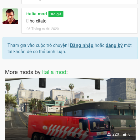
italia mod
Tác giả
ti ho citato
05 Tháng mười, 2020
Tham gia vào cuộc trò chuyện!
Đăng nhập
hoặc
đăng ký
một
tài khoản để có thể bình luận.
More mods by
italia mod
:
220
0