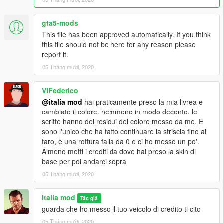
gta5-mods
This file has been approved automatically. If you think
this file should not be here for any reason please
report it.
05 Tháng mười, 2020
VIFederico
@italia mod
hai praticamente preso la mia livrea e
cambiato il colore. nemmeno in modo decente, le
scritte hanno dei residui del colore messo da me. E
sono l'unico che ha fatto continuare la striscia fino al
faro, è una rottura falla da 0 e ci ho messo un po'.
Almeno metti i crediti da dove hai preso la skin di
base per poi andarci sopra
05 Tháng mười, 2020
italia mod
Tác giả
guarda che ho messo il tuo veicolo di credito ti cito
05 Tháng mười, 2020