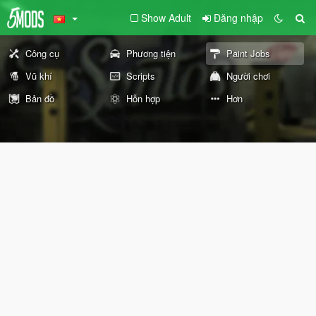
Show Adult
Đăng nhập
Công cụ
Phương tiện
Paint Jobs
Vũ khí
Scripts
Người chơi
Bản đồ
Hỗn hợp
Hơn