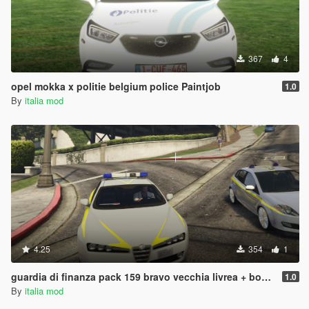
367
4
opel mokka x politie belgium police Paintjob
1.0
By
italia mod
4.25
354
1
guardia di finanza pack 159 bravo vecchia livrea + bonus defender
1.0
By
italia mod