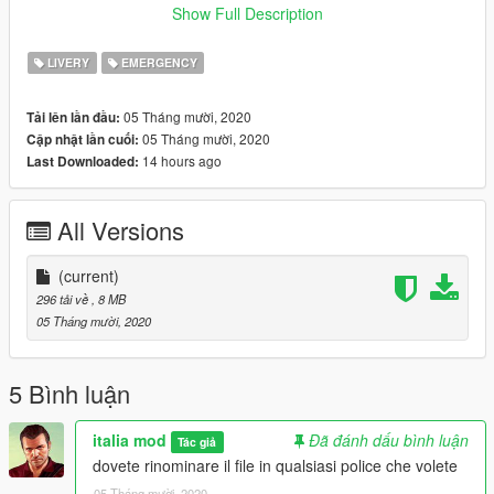
autorizzazione,
Show Full Description
per informazioni scrivimi in privato
---------------------------------------------------------
LIVERY
EMERGENCY
"WARNING"
05 Tháng mười, 2020
Tải lên lần đầu:
you are not allowed to modify my liveries without my
05 Tháng mười, 2020
Cập nhật lần cuối:
authorization.
14 hours ago
Last Downloaded:
For info write me in private
---------------------------------------------------------
All Versions
(current)
296 tải về
, 8 MB
05 Tháng mười, 2020
5 Bình luận
italia mod
Đã đánh dấu bình luận
Tác giả
dovete rinominare il file in qualsiasi police che volete
05 Tháng mười, 2020