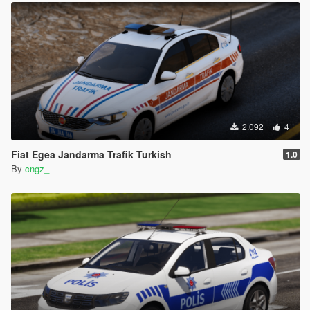
2.092
4
Fiat Egea Jandarma Trafik Turkish
1.0
By
cngz_