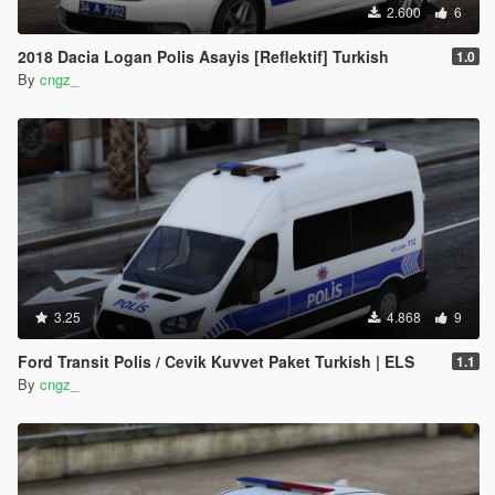
2.600
6
2018 Dacia Logan Polis Asayis [Reflektif] Turkish
1.0
By
cngz_
3.25
4.868
9
Ford Transit Polis / Cevik Kuvvet Paket Turkish | ELS
1.1
By
cngz_