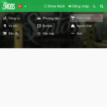
Show Adult
Đăng nhập
Công cụ
Phương tiện
Paint Jobs
Vũ khí
Scripts
Người chơi
Bản đồ
Hỗn hợp
Hơn