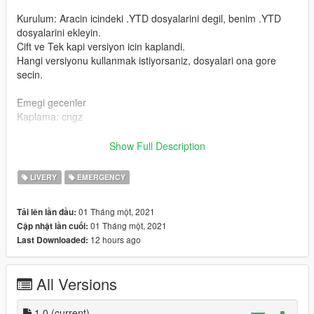
Kurulum: Aracin icindeki .YTD dosyalarini degil, benim .YTD
dosyalarini ekleyin.
Cift ve Tek kapi versiyon icin kaplandi.
Hangi versiyonu kullanmak istiyorsaniz, dosyalari ona gore
secin.
Emegi gecenler
Kaplama: cngz
Kaplamalarinin uzerinde duzenleme yapilip kullanilmasi,
Show Full Description
degistirilmesi veya yeniden dagitilmasi yasaktir.
Tespiti alinde yaptirim uygulanacaktir. Tesekkurler.
LIVERY
EMERGENCY
--------------------------------------------------------------------------------
01 Tháng một, 2021
Tải lên lần đầu:
-------------------------
01 Tháng một, 2021
Cập nhật lần cuối:
12 hours ago
Last Downloaded:
English:
Ford Connect Turkish Police Livery
All Versions
You have to download the original model here first:
1.0
(current)