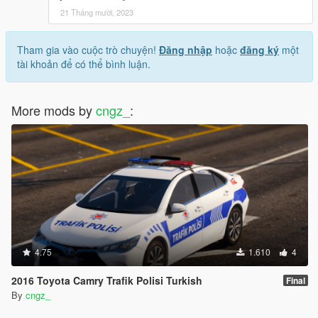
21 Tháng mười, 2023
Tham gia vào cuộc trò chuyện!
Đăng nhập
hoặc
đăng ký
một
tài khoản để có thể bình luận.
More mods by
cngz_
:
4.75
1.610
4
2016 Toyota Camry Trafik Polisi Turkish
Final
By
cngz_