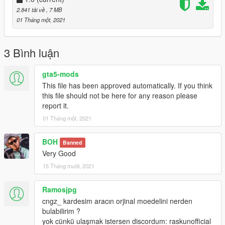
https://www.gta5-mods.com/vehicles/ford-connect-tourneo-
2.841 tải về
, 7 MB
turkish-polcie-car-replace-els
01 Tháng một, 2021
Install: After that, replace the .YTD files with my .YTD files.
The livery are made for one and double rear door.
3 Bình luận
Credits
gta5-mods
Livery: cngz
This file has been approved automatically. If you think
this file should not be here for any reason please
It is strictly forbidden to edit, use, change or redistribute the
report it.
coatings of the vehicles.
01 Tháng một, 2021
Sanctions will be imposed upon detection. Thanks.
BOH
Banned
Very Good
15 Tháng mười, 2021
Ramosjpg
cngz_ kardesim aracın orjinal moedelini nerden
bulabilirim ?
yok cünkü ulaşmak istersen discordum: raskunofficial