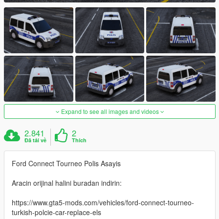
Expand to see all images and videos
2.841
2
Đã tải về
Thích
Ford Connect Tourneo Polis Asayis
Aracin orijinal halini buradan indirin:
https://www.gta5-mods.com/vehicles/ford-connect-tourneo-
turkish-polcie-car-replace-els