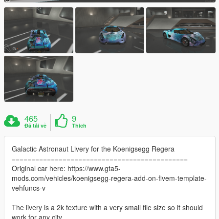
465
9
Đã tải về
Thích
Galactic Astronaut Livery for the Koenigsegg Regera
=============================================
Original car here: https://www.gta5-
mods.com/vehicles/koenigsegg-regera-add-on-fivem-template-
vehfuncs-v
The livery is a 2k texture with a very small file size so it should
work for any city.