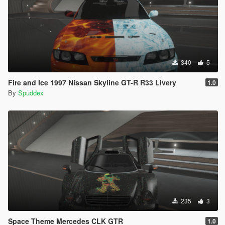
340
5
Fire and Ice 1997 Nissan Skyline GT-R R33 Livery
1.0
By
Spuddex
235
3
Space Theme Mercedes CLK GTR
1.0