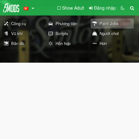
Show Adult
Đăng nhập
Công cụ
Phương tiện
Paint Jobs
Vũ khí
Scripts
Người chơi
Bản đồ
Hỗn hợp
Hơn