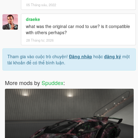
05 Tháng sáu, 2022
draeke
what was the original car mod to use? is it compatible
with others perhaps?
28 Tháng tư, 2026
Tham gia vào cuộc trò chuyện!
Đăng nhập
hoặc
đăng ký
một
tài khoản để có thể bình luận.
More mods by
Spuddex
: