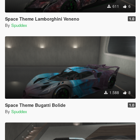
611
6
Space Theme Lamborghini Veneno
1.0
By
Spuddex
1.588
8
Space Theme Bugatti Bolide
1.0
By
Spuddex