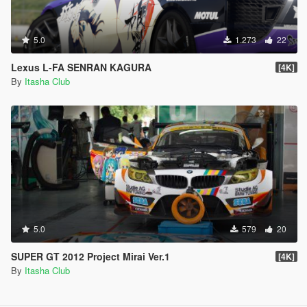
5.0
1.273
22
Lexus L-FA SENRAN KAGURA
[4K]
By
Itasha Club
5.0
579
20
SUPER GT 2012 Project Mirai Ver.1
[4K]
By
Itasha Club