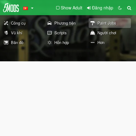
Show Adult
Đăng nhập
Công cụ
Phương tiện
Paint Jobs
Vũ khí
Scripts
Người chơi
Bản đồ
Hỗn hợp
Hơn