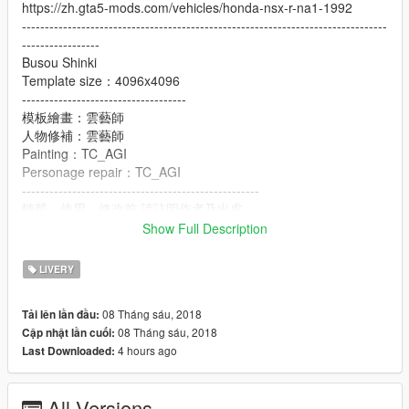
https://zh.gta5-mods.com/vehicles/honda-nsx-r-na1-1992
--------------------------------------------------------------------------------
-----------------
Busou Shinki
Template size：4096x4096
------------------------------------
模板繪畫：雲藝師
人物修補：雲藝師
Painting：TC_AGI
Personage repair：TC_AGI
----------------------------------------------------
轉載、使用、修改前,請註明作者及出處.
Please refer to author and source before reprinting, using and
Show Full Description
modifying
LIVERY
08 Tháng sáu, 2018
Tải lên lần đầu:
08 Tháng sáu, 2018
Cập nhật lần cuối:
4 hours ago
Last Downloaded:
All Versions