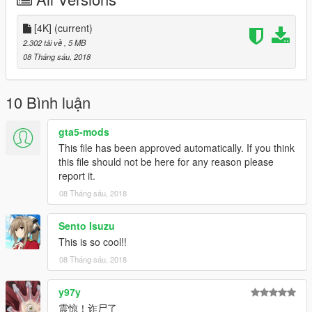
[4K]
(current)
2.302 tải về
, 5 MB
08 Tháng sáu, 2018
10 Bình luận
gta5-mods
This file has been approved automatically. If you think
this file should not be here for any reason please
report it.
08 Tháng sáu, 2018
Sento Isuzu
This is so cool!!
08 Tháng sáu, 2018
y97y
震惊！诈尸了