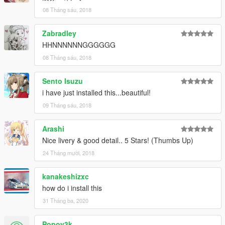
08 Tháng sáu, 2018
Zabradley
HHNNNNNNGGGGGG
08 Tháng sáu, 2018
Sento Isuzu
i have just installed this...beautiful!
09 Tháng sáu, 2018
Arashi
Nice livery & good detail.. 5 Stars! (Thumbs Up)
24 Tháng mười, 2018
kanakeshizxc
how do i install this
31 Tháng ba, 2020
Popoy3k