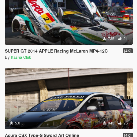
735
21
SUPER GT 2014 APPLE Racing McLaren MP4-12C
[4K]
By
Itasha Club
5.0
945
25
Acura CSX Type-S Sword Art Online
[4K]