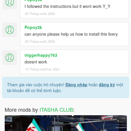
I followed the instructions but it wont work Y_Y
29 Tháng mười, 2020
Popoy3k
can anyone please help us how to install this livery
29 Tháng mười, 2020
triggerhappy763
doesnt work
13 Tháng mười hai, 2021
Tham gia vào cuộc trò chuyện!
Đăng nhập
hoặc
đăng ký
một
tài khoản để có thể bình luận.
More mods by
ITASHA CLUB
: