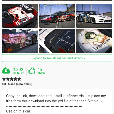
Expand to see all images and videos
2.302
45
Đã tải về
Thích
5.0 / 5 sao (4 bỏ phiếu)
Copy the link, download and install it, afterwards just place my
files form this download into the ytd file of that car. Simple :)
------------------------------------------------------------
Use on this car: