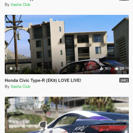
By
Itasha Club
5.0
965
20
Honda Civic Type-R (EK9) LOVE LIVE!
[4K]
By
Itasha Club