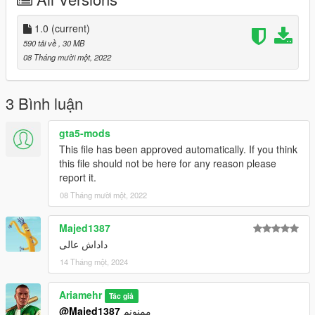
1.0
(current)
590 tải về
, 30 MB
08 Tháng mười một, 2022
3 Bình luận
gta5-mods
This file has been approved automatically. If you think
this file should not be here for any reason please
report it.
08 Tháng mười một, 2022
Majed1387
داداش عالی
14 Tháng một, 2024
Ariamehr
Tác giả
@Majed1387
ممنونم