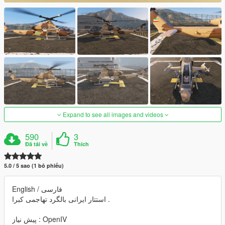
Expand to see all images and videos
590
3
Đã tải về
Thích
5.0 / 5 sao (1 bỏ phiếu)
English / فارسی
استتار ایرانی بالگرد تهاجمی کبرا .
پیش نیاز : OpenIV