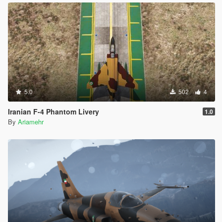
5.0
502
4
Iranian F-4 Phantom Livery
1.0
By
Ariamehr