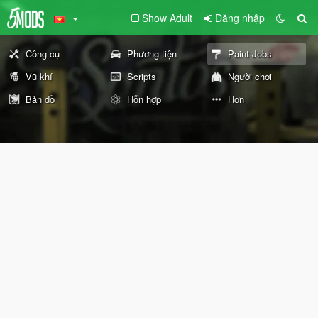
Show Adult
Đăng nhập
Công cụ
Phương tiện
Paint Jobs
Vũ khí
Scripts
Người chơi
Bản đồ
Hỗn hợp
Hơn