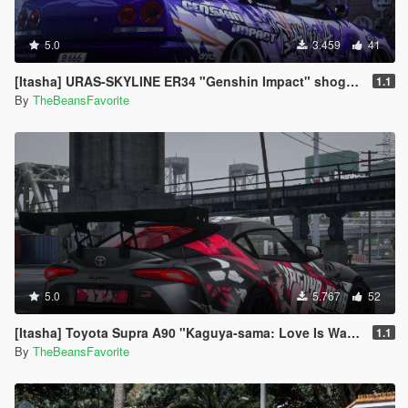
5.0
3.459
41
[Itasha] URAS-SKYLINE ER34 "Genshin Impact" shogun raiden paintjob
1.1
By
TheBeansFavorite
5.0
5.767
52
[Itasha] Toyota Supra A90 "Kaguya-sama: Love Is War" Kaguya painjob
1.1
By
TheBeansFavorite