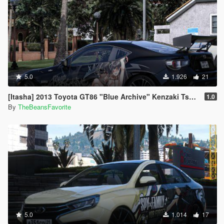
5.0
1.926
21
[Itasha] 2013 Toyota GT86 "Blue Archive" Kenzaki Tsurugi paintjob
1.0
By
TheBeansFavorite
5.0
1.014
17