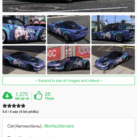
Expand to see all images and videos
1.270
25
Đã tải về
Thích
5.0 / 5 sao (5 bỏ phiếu)
Car(Автомобиль):
Abolfazldanaee