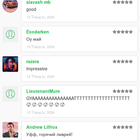
siavash mb
good
13 Tháng tư, 2024
Exodarken
Оу май
13 Tháng tư, 2024
razera
impressive
13 Tháng tư, 2024
LieutenantMute
GYAAAAAAAAAAAAAAATTTTTTTTTTTTTTTTTTTT
🥵 🥵 🥵 🥵 🥵 🥵 🥵
13 Tháng tư, 2024
Andrew Lilfrox
Уфф, горячий ливрей!