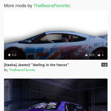
More mods by
TheBeansFavorite
:
5.0
523
4
[Itasha] Jester2 "darling in the franxx"
1.0
By
TheBeansFavorite