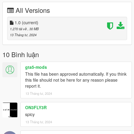
Exclusively for non-commercial use, write to the inst social
All Versions
network for all questions
inst: @beansfavorite
1.0
(current)
1.270 tải về
, 30 MB
13 Tháng tư, 2024
10 Bình luận
gta5-mods
This file has been approved automatically. If you think
this file should not be here for any reason please
report it.
13 Tháng tư, 2024
ON3FLY3R
spicy
13 Tháng tư, 2024