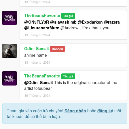
13 Tháng tư, 2024
TheBeansFavorite
Tác giả
@ON3FLY3R
@siavash mb
@Exodarken
@razera
@LieutenantMute
@Andrew Lilfrox thank you!
13 Tháng tư, 2024
Odin_Sama4
Banned
anime name
13 Tháng tư, 2024
TheBeansFavorite
Tác giả
@Odin_Sama4
This is the original character of the
artist tofuubear
19 Tháng tư, 2024
Tham gia vào cuộc trò chuyện!
Đăng nhập
hoặc
đăng ký
một
tài khoản để có thể bình luận.