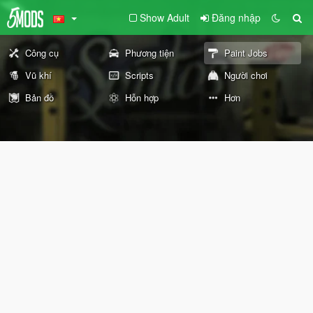
Show Adult
Đăng nhập
Công cụ
Phương tiện
Paint Jobs
Vũ khí
Scripts
Người chơi
Bản đồ
Hỗn hợp
Hơn