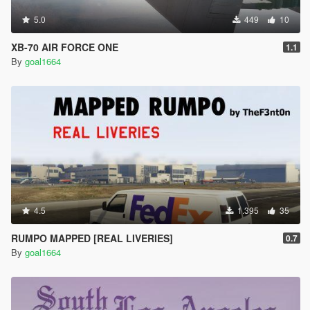
5.0
449
10
XB-70 AIR FORCE ONE
1.1
By
goal1664
4.5
1.395
35
RUMPO MAPPED [REAL LIVERIES]
0.7
By
goal1664