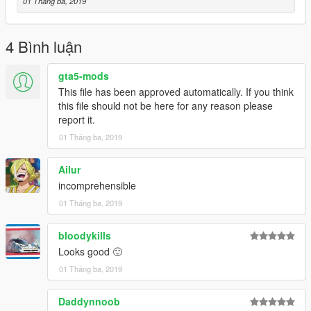
01 Tháng ba, 2019
4 Bình luận
gta5-mods
This file has been approved automatically. If you think
this file should not be here for any reason please
report it.
01 Tháng ba, 2019
Ailur
incomprehensible
01 Tháng ba, 2019
bloodykills
Looks good 🙂
01 Tháng ba, 2019
Daddynnoob