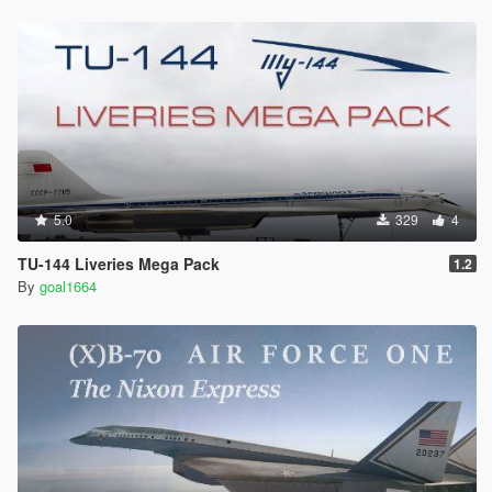
5.0
329
4
TU-144 Liveries Mega Pack
1.2
By
goal1664