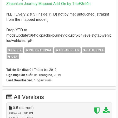
Zirconium Journey Mapped Add-On by TheF3nt0n
N.B. [Livery 2 & 5 (inside YTD) not by me: untouched, straight
from the mapped model.]
Drop YTD to
mods\update\x64\dlcpacks\journey\dlc.rpf\x64\levels\gta5\vehic
les\vehicles.rpf\
LIVERY
INTERNATIONAL
LOS ANGELES
CALIFORNIA
USA
01 Tháng ba, 2019
Tải lên lần đầu:
01 Tháng ba, 2019
Cập nhật lần cuối:
1 ngày trước
Last Downloaded:
All Versions
0.5
(current)
939 tải về
, 700 KB