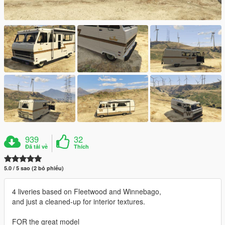
939
32
Đã tải về
Thích
5.0 / 5 sao (2 bỏ phiếu)
4 liveries based on Fleetwood and Winnebago,
and just a cleaned-up for interior textures.
FOR the great model