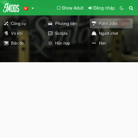
Show Adult
Đăng nhập
Công cụ
Phương tiện
Paint Jobs
Vũ khí
Scripts
Người chơi
Bản đồ
Hỗn hợp
Hơn