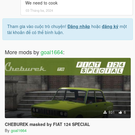
We need to cook
03 Tháng ba, 2024
Tham gia vào cuộc trò chuyện!
Đăng nhập
hoặc
đăng ký
một
tài khoản để có thể bình luận.
More mods by
goal1664
:
931
6
CHEBUREK masked by FIAT 124 SPECIAL
By
goal1664