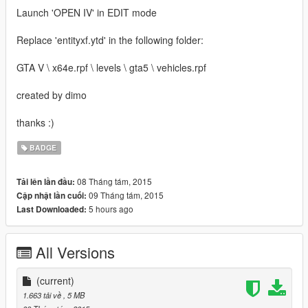
Launch 'OPEN IV' in EDIT mode
Replace 'entityxf.ytd' in the following folder:
GTA V \ x64e.rpf \ levels \ gta5 \ vehicles.rpf
created by dimo
thanks :)
BADGE
08 Tháng tám, 2015
Tải lên lần đầu:
09 Tháng tám, 2015
Cập nhật lần cuối:
5 hours ago
Last Downloaded:
All Versions
(current)
1.663 tải về
, 5 MB