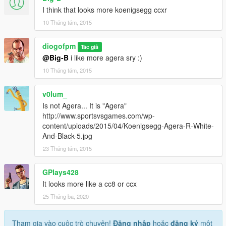
I think that looks more koenigsegg ccxr
10 Tháng tám, 2015
diogofpm
Tác giả
@Big-B
i like more agera sry :)
10 Tháng tám, 2015
v0lum_
Is not Agera... It is "Agera"
http://www.sportsvsgames.com/wp-
content/uploads/2015/04/Koenigsegg-Agera-R-White-
And-Black-5.jpg
23 Tháng tám, 2015
GPlays428
It looks more like a cc8 or ccx
25 Tháng ba, 2020
Tham gia vào cuộc trò chuyện!
Đăng nhập
hoặc
đăng ký
một