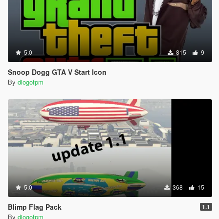
5.0
815
9
Snoop Dogg GTA V Start Icon
By
diogofpm
5.0
368
15
Blimp Flag Pack
1.1
By
diogofpm