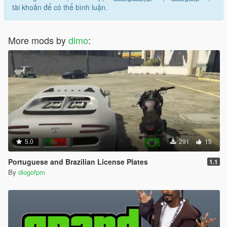
tài khoản để có thể bình luận.
More mods by
dimo
:
5.0
291
15
Portuguese and Brazilian License Plates
1.1
By
diogofpm