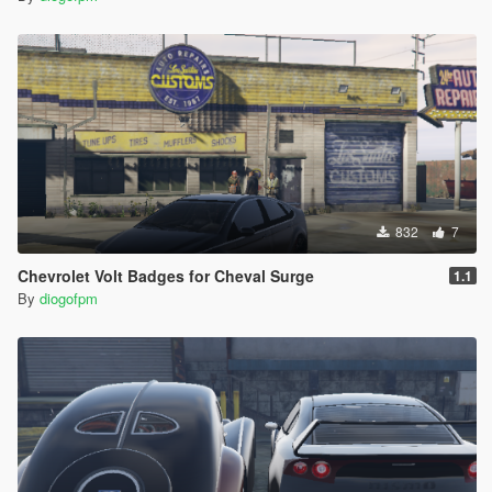
832
7
Chevrolet Volt Badges for Cheval Surge
1.1
By
diogofpm