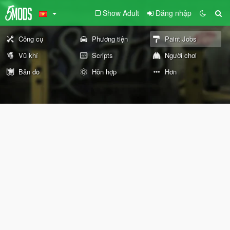
Show Adult
Đăng nhập
Công cụ
Phương tiện
Paint Jobs
Vũ khí
Scripts
Người chơi
Bản đồ
Hỗn hợp
Hơn