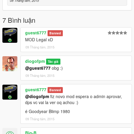
08 Tháng tám, 2015
7 Bình luận
guest6777
Banned
MOD Legal xD
09 Tháng tám, 2015
diogofpm
Tác giả
@guest6777
obg :)
09 Tháng tám, 2015
guest6777
Banned
@diogofpm
fiz novo mod espera o admin aprovar,
dps vc vai la ver oq achou :)
é Goodyear Blimp 1980
09 Tháng tám, 2015
Big-B