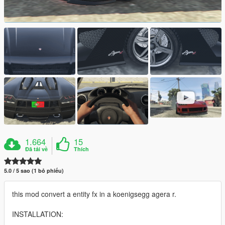
1.664
15
Đã tải về
Thích
5.0 / 5 sao (1 bỏ phiếu)
this mod convert a entity fx in a koenigsegg agera r.
INSTALLATION: