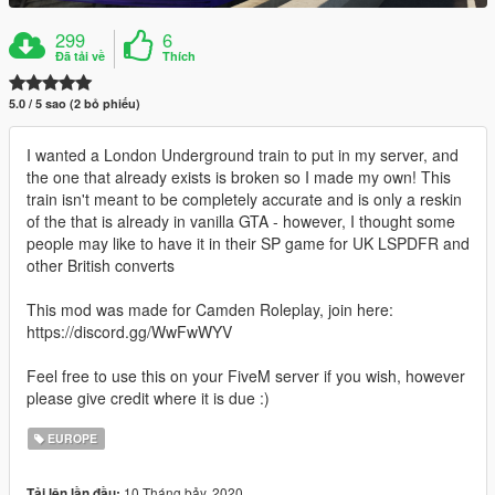
299
6
Đã tải về
Thích
5.0 / 5 sao (2 bỏ phiếu)
I wanted a London Underground train to put in my server, and
the one that already exists is broken so I made my own! This
train isn't meant to be completely accurate and is only a reskin
of the that is already in vanilla GTA - however, I thought some
people may like to have it in their SP game for UK LSPDFR and
other British converts
This mod was made for Camden Roleplay, join here:
https://discord.gg/WwFwWYV
Feel free to use this on your FiveM server if you wish, however
please give credit where it is due :)
EUROPE
10 Tháng bảy, 2020
Tải lên lần đầu: