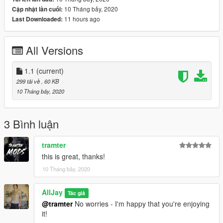
10 Tháng bảy, 2020
Cập nhật lần cuối:
11 hours ago
Last Downloaded:
All Versions
1.1
(current)
299 tải về
, 60 KB
10 Tháng bảy, 2020
3 Bình luận
tramter
this is great, thanks!
10 Tháng bảy, 2020
AllJay
Tác giả
@tramter
No worries - I'm happy that you're enjoying
it!