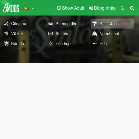
Show Adult
Đăng nhập
Công cụ
Phương tiện
Paint Jobs
Vũ khí
Scripts
Người chơi
Bản đồ
Hỗn hợp
Hơn