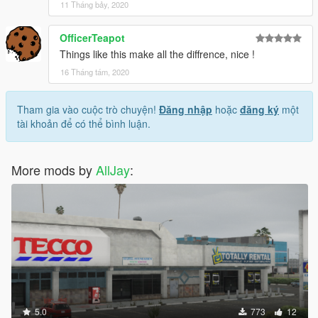
11 Tháng bảy, 2020
OfficerTeapot
Things like this make all the diffrence, nice !
16 Tháng tám, 2020
Tham gia vào cuộc trò chuyện!
Đăng nhập
hoặc
đăng ký
một
tài khoản để có thể bình luận.
More mods by
AllJay
:
5.0
773
12