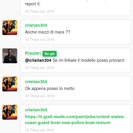
report it.
02 Tháng sáu, 2018
cristian304
Anche mezzi di mare ??
02 Tháng sáu, 2018
Pi3tr091
Tác giả
@cristian304
Se mi linkate il modello posso provarci
02 Tháng sáu, 2018
cristian304
Ok appena posso lo metto
02 Tháng sáu, 2018
cristian304
https://it.gta5-mods.com/paintjobs/united-states-
coast-guard-boat-new-police-boat-texture
02 Tháng sáu, 2018