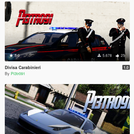
5.0
5.678
25
Divisa Carabinieri
1.0
By
Pi3tr091