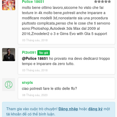
Police 18651
molto bene ottimo lavoro,siccome ho visto che fai
texture in 4k molto bene,potresti anche imparare a
modificare modelli 3d,nonostante sia una procedura
piuttosto complicata,penso che le cose che ti servono
sono:Photoshop,Autodesk 3ds Max dal 2009 al
2016,Zmodeler2 o 3 e Gims Evo with Gta 5 support
03 Tháng sáu, 2018
Pi3tr091
Tác giả
@Police 18651
ho provato ma devo dedicarci troppo
tempo e imparare da zero tutto.
03 Tháng sáu, 2018
stvpls
ciao potresti fare le stilo delle ffo?
08 Tháng sáu, 2020
Tham gia vào cuộc trò chuyện!
Đăng nhập
hoặc
đăng ký
một
tài khoản để có thể bình luận.