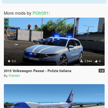
More mods by
Pi3tr091
:
5.0
3.944
6
2015 Volkswagen Passat - Polizia Italiana
1.0
By
Pi3tr091