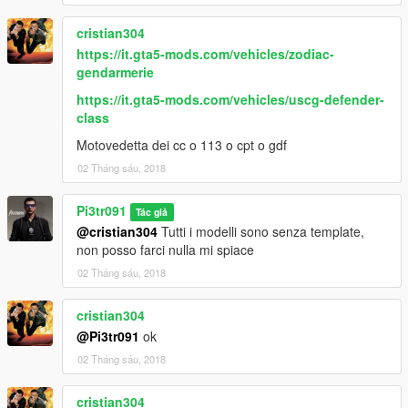
cristian304
https://it.gta5-mods.com/vehicles/zodiac-
gendarmerie
https://it.gta5-mods.com/vehicles/uscg-defender-
class
Motovedetta dei cc o 113 o cpt o gdf
02 Tháng sáu, 2018
Pi3tr091
Tác giả
@cristian304
Tutti i modelli sono senza template,
non posso farci nulla mi spiace
02 Tháng sáu, 2018
cristian304
@Pi3tr091
ok
02 Tháng sáu, 2018
cristian304