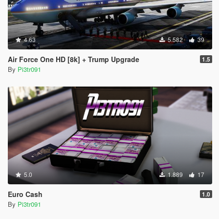
4.63
5.582
39
Air Force One HD [8k] + Trump Upgrade
1.5
By
Pi3tr091
5.0
1.889
17
Euro Cash
1.0
By
Pi3tr091