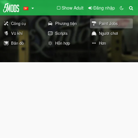
Show Adult
Đăng nhập
Công cụ
Phương tiện
Paint Jobs
Vũ khí
Scripts
Người chơi
Bản đồ
Hỗn hợp
Hơn