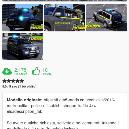
2.178
10
Đã tải về
Thích
5.0 / 5 sao (1 bỏ phiếu)
Modello originale:
https://it.gta5-mods.com/vehicles/2016-
metropolitan-police-mitsubishi-shogun-traffic-4x4-
els#description_tab
Se avete qualche richiesta, scrivetelo nei commenti linkando il
modello da utilizzare (template incluso).