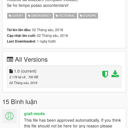
Se ho tempo posso accontentarvi!
LIVERY
EMERGENCY
FICTIONAL
EUROPE
02 Tháng sáu, 2018
Tải lên lần đầu:
02 Tháng sáu, 2018
Cập nhật lần cuối:
1 ngày trước
Last Downloaded:
All Versions
1.0
(current)
2.178 tải về
, 700 KB
02 Tháng sáu, 2018
15 Bình luận
gta5-mods
This file has been approved automatically. If you think
this file should not be here for any reason please