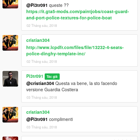
@Pi3tr091
queste ??
https://it.gta5-mods.com/paintjobs/coast-guard-
and-port-police-textures-for-police-boat
02 Tháng sáu, 2018
cristian304
http://www.lcpdfr.com/files/file/13232-4-seats-
police-dinghy-template-inc/
02 Tháng sáu, 2018
Pi3tr091
Tác giả
@cristian304
Questa va bene, la sto facendo
versione Guardia Costiera
03 Tháng sáu, 2018
cristian304
@Pi3tr091
complimenti
03 Tháng sáu, 2018