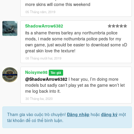
more skins will come this weekend
05 Tháng năm, 2019
ShadowArrow6382
its a shame theres barley any northumbria police
mods, i made some nothumbria police peds for my
own game, just would be easier to download some xD
great skin love the texture!
08 Tháng mười hai, 2019
Noisyme98
Tác giả
@ShadowArrow6382
I hear you, I’m doing more
models but sadly can’t play yet as the game won’t let
me log back into it.
30 Tháng ba, 2020
Tham gia vào cuộc trò chuyện!
Đăng nhập
hoặc
đăng ký
một
tài khoản để có thể bình luận.