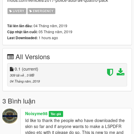
mods.com/vehicles/2017-police-audi-a4-quattro-pack
LIVERY
EMERGENCY
04 Tháng năm, 2019
Tải lên lần đầu:
05 Tháng năm, 2019
Cập nhật lần cuối:
1 hours ago
Last Downloaded:
All Versions
0.1
(current)
309 tải về
, 3 MB
04 Tháng năm, 2019
3 Bình luận
Noisyme98
Tác giả
Id like to thank the people who have downloaded the
skin so far and if anyone wants to make a LSPDFR
video etc with it please do so. This is new to me and