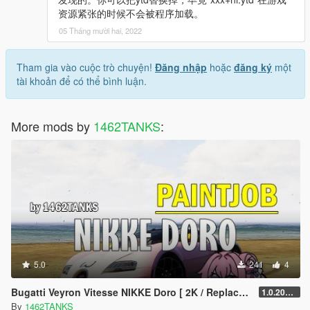
资源紧张的时候不会被程序加载。
05 Tháng mười hai, 2022
Tham gia vào cuộc trò chuyện!
Đăng nhập
hoặc
đăng ký
một
tài khoản để có thể bình luận.
More mods by
1462TANKS
:
5.0
241
4
Bugatti Veyron Vitesse NIKKE Doro [ 2K / Replace / Honkai Impact 3 ]
1.0.20250520
By
1462TANKS