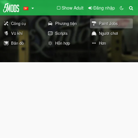
Show Adult
Đăng nhập
Công cụ
Phương tiện
Paint Jobs
Vũ khí
Scripts
Người chơi
Bản đồ
Hỗn hợp
Hơn