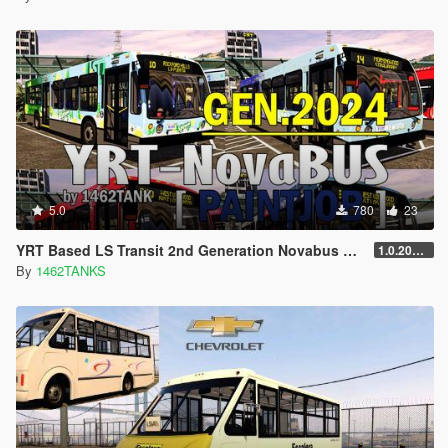
5.0
780
23
YRT Based LS Transit 2nd Generation Novabus LFS 2024 Skin Pack [ Lore Friendly / 4K / Addon / Replace ]
1.0.20240113
By
1462TANKS