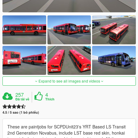
Expand to see all images and videos
257
4
Đã tải về
Thích
4.5 / 5 sao (1 bỏ phiếu)
These are paintjobs for SCPDUnit23's YRT Based LS Transit
2nd Generation Novabus, include LST base red skin, honkai