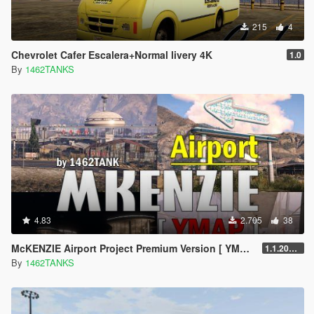
215
4
Chevrolet Cafer Escalera+Normal livery 4K
1.0
By
1462TANKS
4.83
2.705
38
McKENZIE Airport Project Premium Version [ YMAP / Terminals / Runway / Lights / Gates ]
1.1.2024g3
By
1462TANKS