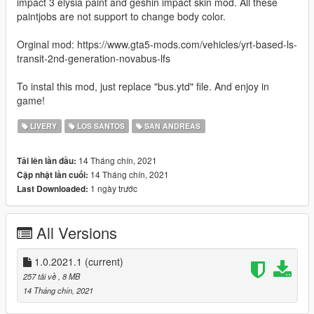
impact 3 elysia paint and geshin impact skin mod. All these
paintjobs are not support to change body color.
Orginal mod: https://www.gta5-mods.com/vehicles/yrt-based-ls-
transit-2nd-generation-novabus-lfs
To instal this mod, just replace "bus.ytd" file. And enjoy in
game!
LIVERY
LOS SANTOS
SAN ANDREAS
14 Tháng chín, 2021
Tải lên lần đầu:
14 Tháng chín, 2021
Cập nhật lần cuối:
1 ngày trước
Last Downloaded:
All Versions
1.0.2021.1
(current)
257 tải về
, 8 MB
14 Tháng chín, 2021