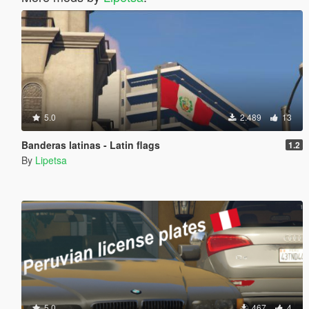
5.0
2.489
13
Banderas latinas - Latin flags
1.2
By
Lipetsa
5.0
467
4