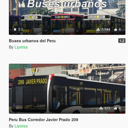
5.0
1.144
8
Buses urbanos del Peru
1.2
By
Lipetsa
373
6
Peru Bus Corredor Javier Prado 209
By
Lipetsa