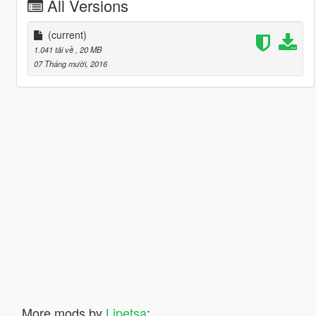
All Versions
(current)
1.041 tải về
, 20 MB
07 Tháng mười, 2016
More mods by
Lipetsa
: