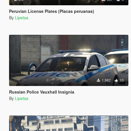
Peruvian License Plates (Placas peruanas)
By
Lipetsa
1.982
10
Russian Police Vauxhall Insignia
By
Lipetsa