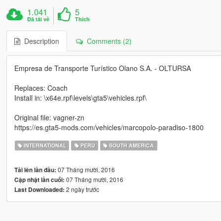
1.041
5
Đã tải về
Thích
Description
Comments (2)
Empresa de Transporte Turístico Olano S.A. - OLTURSA
Replaces: Coach
Install in: \x64e.rpf\levels\gta5\vehicles.rpf\
Original file: vagner-zn
https://es.gta5-mods.com/vehicles/marcopolo-paradiso-1800
INTERNATIONAL
PERU
SOUTH AMERICA
07 Tháng mười, 2016
Tải lên lần đầu:
07 Tháng mười, 2016
Cập nhật lần cuối:
2 ngày trước
Last Downloaded: