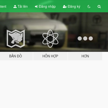
tent
Tải lên
Đăng nhập
Đăng ký
BẢN ĐỒ
HỖN HỢP
HƠN