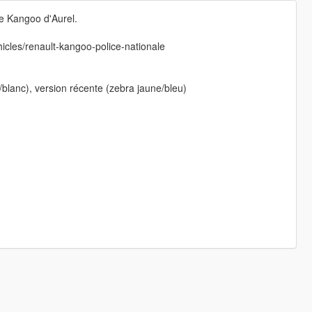
le Kangoo d'Aurel.
hicles/renault-kangoo-police-nationale
/blanc), version récente (zebra jaune/bleu)