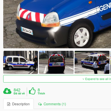
Expand to see all 
842
8
Đã tải về
Thích
Description
Comments (1)