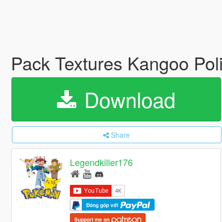
Pack Textures Kangoo Pol
Download
Share
Legendkiller176
Đóng góp với
Support me on