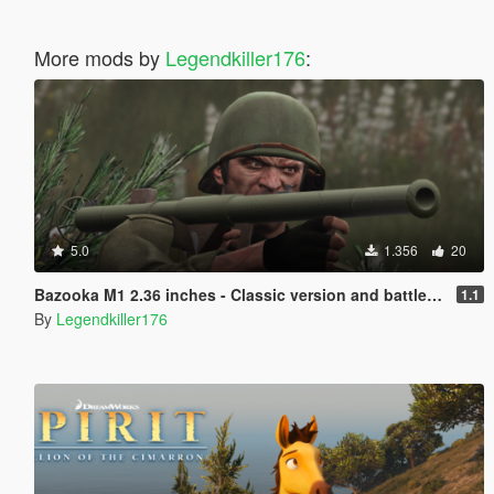
More mods by
Legendkiller176
:
5.0
1.356
20
Bazooka M1 2.36 inches - Classic version and battle of Osana version .
1.1
By
Legendkiller176