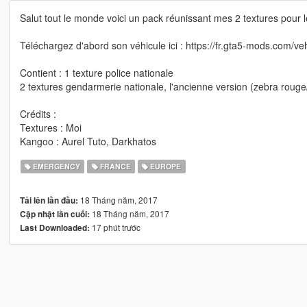
Salut tout le monde voici un pack réunissant mes 2 textures pour 
Téléchargez d'abord son véhicule ici : https://fr.gta5-mods.com/ve
Contient : 1 texture police nationale
2 textures gendarmerie nationale, l'ancienne version (zebra rouge
Crédits :
Textures : Moi
Kangoo : Aurel Tuto, Darkhatos
EMERGENCY
FRANCE
EUROPE
18 Tháng năm, 2017
Tải lên lần đầu:
18 Tháng năm, 2017
Cập nhật lần cuối:
17 phút trước
Last Downloaded: