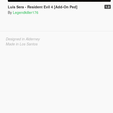
Luis Sera - Resident Evil 4 [Add-On Ped]
1.0
By
Legendkiller176
Designed in Alderney
Made in Los Santos