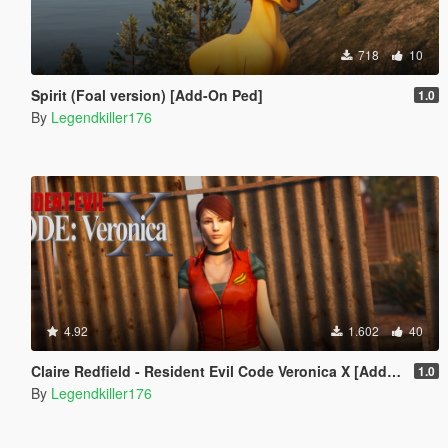
718
10
Spirit (Foal version) [Add-On Ped]
1.0
By
Legendkiller176
4.92
1.602
40
Claire Redfield - Resident Evil Code Veronica X [Add-On Ped]
1.0
By
Legendkiller176