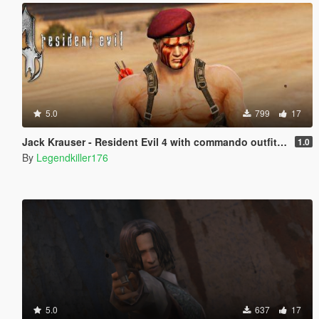
5.0
799
17
Jack Krauser - Resident Evil 4 with commando outfit + mutated version - [Add-On Ped] [Replace]
1.0
By
Legendkiller176
5.0
637
17