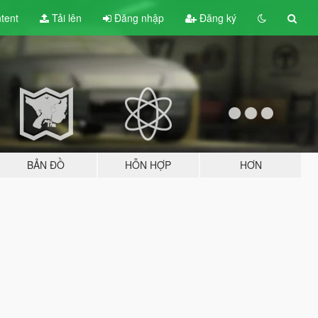
tent
Tải lên
Đăng nhập
Đăng ký
BẢN ĐỒ
HỖN HỢP
HƠN