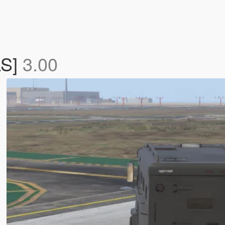
LS]
3.00