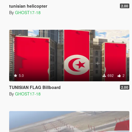
tunisian helicopter
2.00
By
GHOST17-18
5.0
692
2
TUNISIAN FLAG Billboard
2.00
By
GHOST17-18