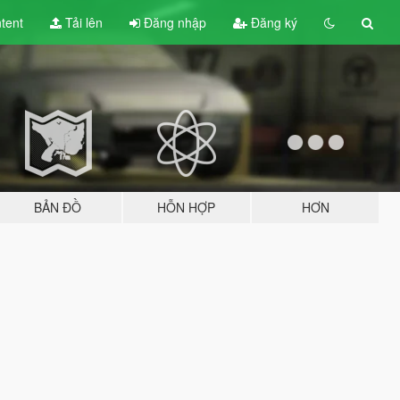
tent
Tải lên
Đăng nhập
Đăng ký
BẢN ĐỒ
HỖN HỢP
HƠN