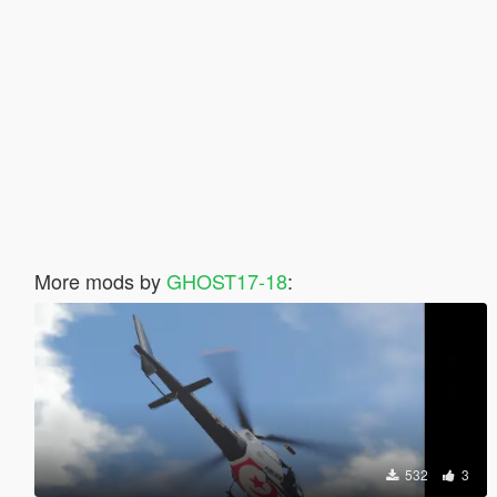
More mods by
GHOST17-18
:
532
3