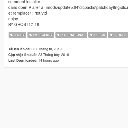
comment installer:
dans openIV aller à: \mods\update\x64\dlcpacks\patchday8ng\dlc.rp
et remplacer : riot.ytd
enjoy
BY GHOST17-18
LIVERY
EMERGENCY
INTERNATIONAL
AFRICA
EUROPE
07 Tháng tư, 2019
Tải lên lần đầu:
23 Tháng bảy, 2019
Cập nhật lần cuối:
14 hours ago
Last Downloaded: