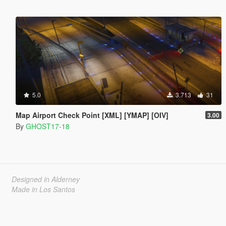
5.0
3.713
31
Map Airport Check Point [XML] [YMAP] [OIV]
3.00
By
GHOST17-18
Designed in Alderney
Made in Los Santos