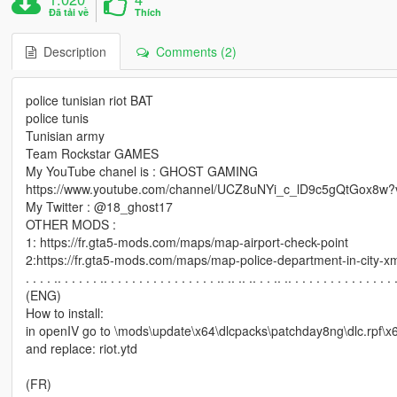
Đã tải về
Thích
Description
Comments (2)
police tunisian riot BAT
police tunis
Tunisian army
Team Rockstar GAMES
My YouTube chanel is : GHOST GAMING
https://www.youtube.com/channel/UCZ8uNYi_c_lD9c5gQtGox8w?v
My Twitter : @18_ghost17
OTHER MODS :
1: https://fr.gta5-mods.com/maps/map-airport-check-point
2:https://fr.gta5-mods.com/maps/map-police-department-in-city-x
. . . . .. . . . . . .. . . . . . . . . . . . . . . . .. .. .. .. . . .. .. . . . . . . . . . . . . . . 
(ENG)
How to install:
in openIV go to \mods\update\x64\dlcpacks\patchday8ng\dlc.rpf\x64
and replace: riot.ytd
(FR)