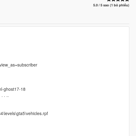
5.0 / 5 sao (1 bỏ phiếu)
iew_as=subscriber
ml-ghost17-18
. . . ..
\levels\gta5\vehicles.rpf