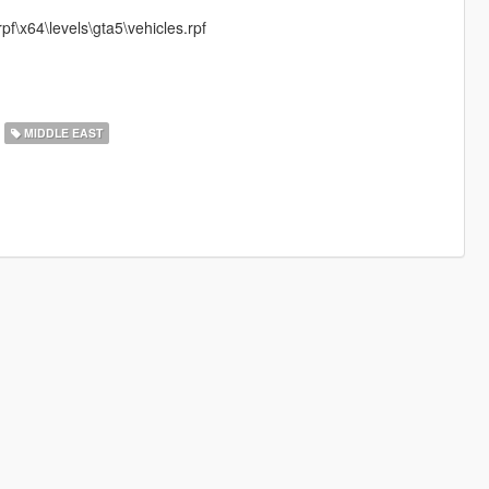
f\x64\levels\gta5\vehicles.rpf
MIDDLE EAST