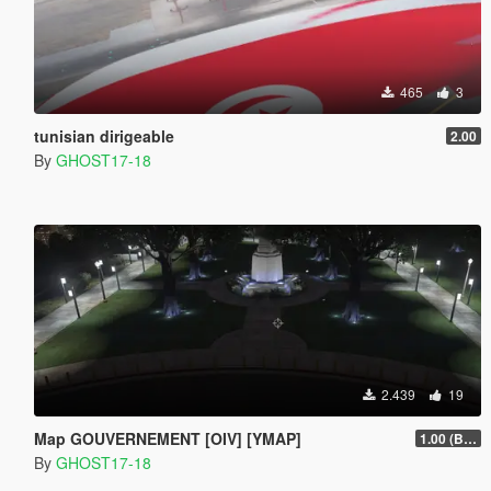
465
3
tunisian dirigeable
2.00
By
GHOST17-18
2.439
19
Map GOUVERNEMENT [OIV] [YMAP]
1.00 (BETA)
By
GHOST17-18