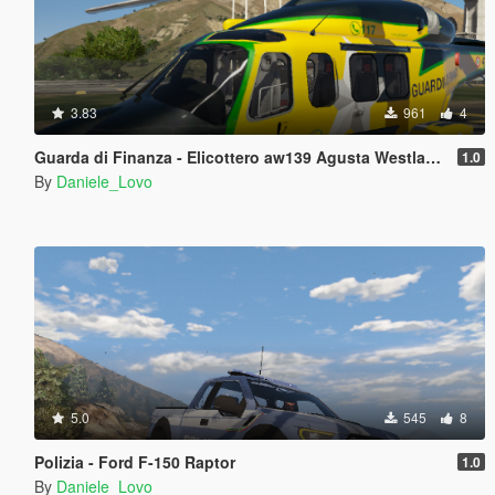
3.83
961
4
Guarda di Finanza - Elicottero aw139 Agusta Westlands Helicopter
1.0
By
Daniele_Lovo
5.0
545
8
Polizia - Ford F-150 Raptor
1.0
By
Daniele_Lovo