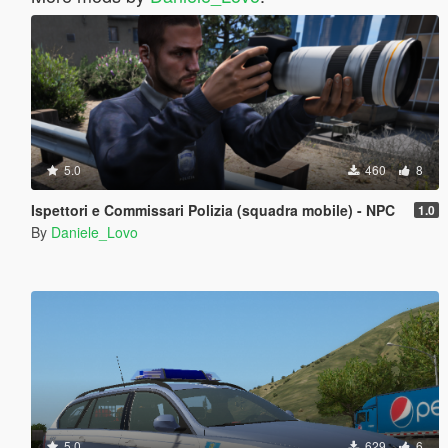
5.0
460
8
Ispettori e Commissari Polizia (squadra mobile) - NPC
1.0
By
Daniele_Lovo
5.0
629
6