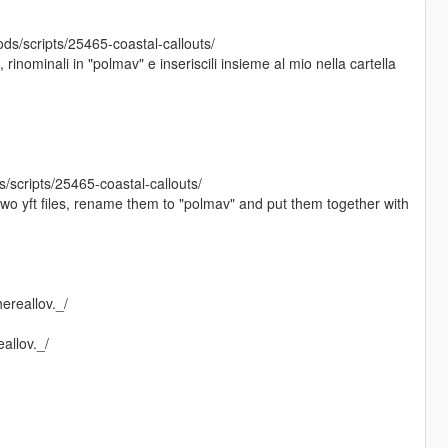
s/scripts/25465-coastal-callouts/
ft, rinominali in "polmav" e inseriscili insieme al mio nella cartella
scripts/25465-coastal-callouts/
 two yft files, rename them to "polmav" and put them together with
hereallov._/
allov._/