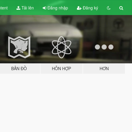
tent
Tải lên
Đăng nhập
Đăng ký
BẢN ĐỒ
HỖN HỢP
HƠN