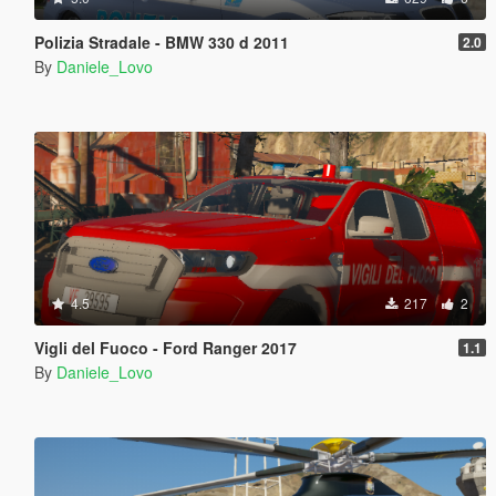
Polizia Stradale - BMW 330 d 2011
2.0
By
Daniele_Lovo
4.5
217
2
Vigli del Fuoco - Ford Ranger 2017
1.1
By
Daniele_Lovo