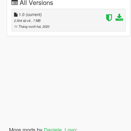
All Versions
1.0
(current)
2.504 tải về
, 7 MB
11 Tháng mười hai, 2020
More mods by
Daniele_Lovo
: