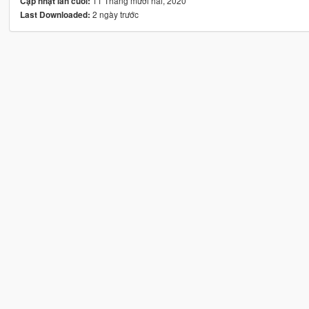
11 Tháng mười hai, 2020
Cập nhật lần cuối:
2 ngày trước
Last Downloaded: