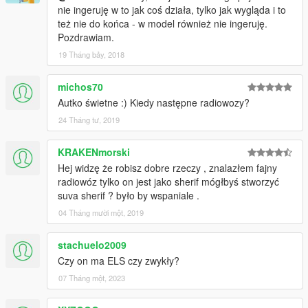
nie ingeruję w to jak coś działa, tylko jak wygląda i to
też nie do końca - w model również nie ingeruję.
Pozdrawiam.
19 Tháng bảy, 2018
michos70
Autko świetne :) Kiedy następne radiowozy?
24 Tháng tư, 2019
KRAKENmorski
Hej widzę że robisz dobre rzeczy , znalazłem fajny
radiowóz tylko on jest jako sherif mógłbyś stworzyć
suva sherif ? było by wspaniale .
04 Tháng mười một, 2019
stachuelo2009
Czy on ma ELS czy zwykły?
07 Tháng một, 2023