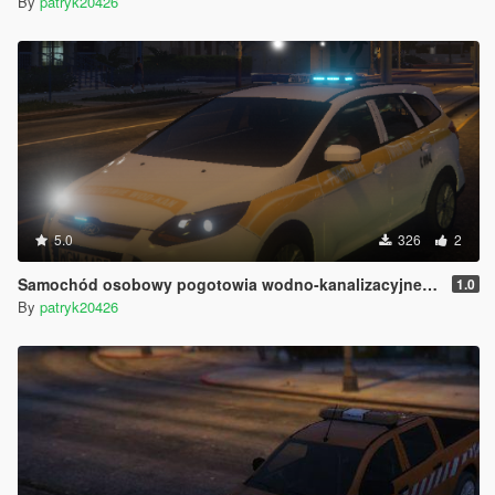
By
patryk20426
5.0
326
2
Samochód osobowy pogotowia wodno-kanalizacyjnego
1.0
By
patryk20426