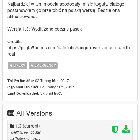
Najbardziej w tym modelu spodobały mi się koguty, dlatego
postanowiłem go przerobić na polską wersję. Będzie ona
aktualizowana.
Wersja 1.3: Wydłużono boczny pasek
Credits:
https://pl.gta5-mods.com/paintjobs/range-rover-vogue-guardia-
real
LIVERY
EMERGENCY
02 Tháng tám, 2017
Tải lên lần đầu:
04 Tháng tám, 2017
Cập nhật lần cuối:
37 phút trước
Last Downloaded:
All Versions
1.3
(current)
1.497 tải về
, 20 MB
03 Tháng tám, 2017