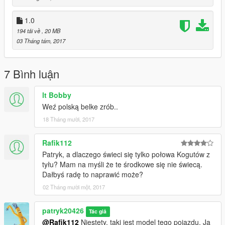
1.0
194 tải về
, 20 MB
03 Tháng tám, 2017
7 Bình luận
lt Bobby
Weź polską belke zrób..
18 Tháng mười, 2017
Rafik112
Patryk, a dlaczego świeci się tylko połowa Kogutów z
tyłu? Mam na myśli że te środkowe się nie świecą.
Dałbyś radę to naprawić może?
02 Tháng mười một, 2017
patryk20426
Tác giả
@Rafik112
Niestety, taki jest model tego pojazdu. Ja