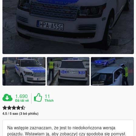
1.690
11
Đã tải về
Thích
4.5 / 5 sao (3 bỏ phiếu)
Na wstępie zaznaczam, że jest to niedokończona wersja
pojazdu. Wstawiam ją, aby zobaczyć czy spodoba się pomysł.