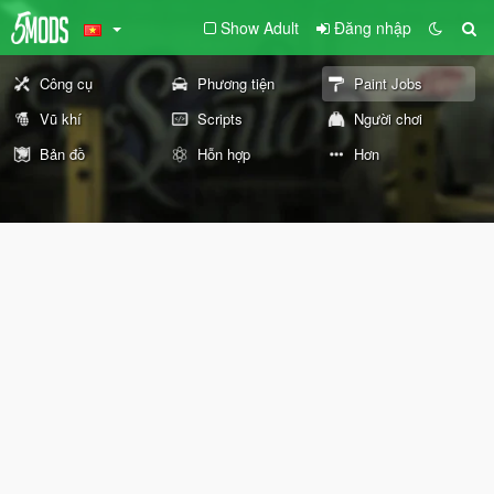
Show Adult
Đăng nhập
Công cụ
Phương tiện
Paint Jobs
Vũ khí
Scripts
Người chơi
Bản đồ
Hỗn hợp
Hơn