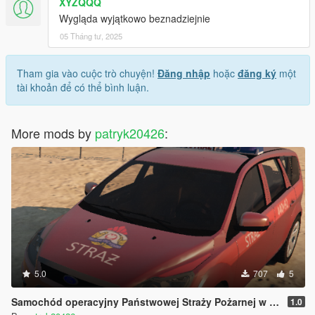
XYZQQQ
Wygląda wyjątkowo beznadziejnie
05 Tháng tư, 2025
Tham gia vào cuộc trò chuyện!
Đăng nhập
hoặc
đăng ký
một
tài khoản để có thể bình luận.
More mods by
patryk20426
:
5.0
707
5
Samochód operacyjny Państwowej Straży Pożarnej w Grodzisku Mazowieckim FORD FOCUS
1.0