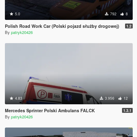
5.0
792
8
Polish Road Work Car (Polski pojazd służby drogowej)
1.2
By
patryk20426
4.83
3.956
12
Mercedes Sprinter Polski Ambulans FALCK
1.3.1
By
patryk20426