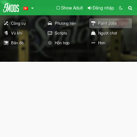
Show Adult
Đăng nhập
Công cụ
Phương tiện
Paint Jobs
Vũ khí
Scripts
Người chơi
Bản đồ
Hỗn hợp
Hơn