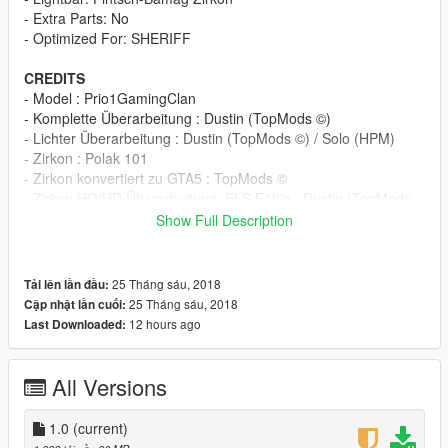
- Extra Parts: No
- Optimized For: SHERIFF
CREDITS
- Model : Prio1GamingClan
- Komplette Überarbeitung : Dustin (TopMods ©)
- Lichter Überarbeitung : Dustin (TopMods ©) / Solo (HPM)
- Zirkon : Polak 101
- Zirkon konvertiert zu GTA5 : TopMods ©
- Zirkon HQ/HD Überarbeitung, ELS Fähig : Dustin (TopMods
©)
Show Full Description
- Verschiedenes wie Koffer Besen u.ä. : Solo (HPM) / Dustin
(TopMods ©)
- ELS.XML: Dustin (TopMods ©)
25 Tháng sáu, 2018
Tải lên lần đầu:
- Livery: TheLaw (HPM)
25 Tháng sáu, 2018
Cập nhật lần cuối:
12 hours ago
Last Downloaded:
INSTALLATION
Step 1:
ORIGNAL
All Versions
Step2: Use OpenIV to import the Files to "/Grand Theft Auto
1.0
(current)
V/mods/update/x64/dlcpacks/patchday9ng/dlc.rpf/x64/levels/gt