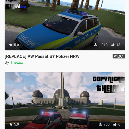
5.0
1.912
13
[REPLACE] VW Passat B7 Polizei NRW
V1.0.1
By
TheLaw
5.0
766
6