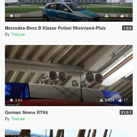
5.0
704
6
Mercedes-Benz B Klasse Polizei Rheinland-Pfalz
1.0.0
By
TheLaw
3.63
2.524
17
German Sirens RTK6
V1.0.1
By
TheLaw