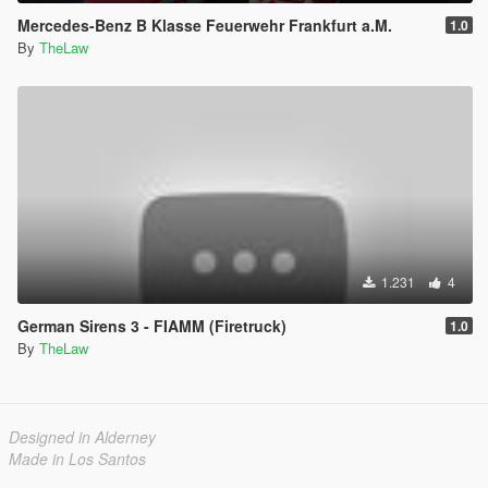
Mercedes-Benz B Klasse Feuerwehr Frankfurt a.M.
1.0
By
TheLaw
1.231
4
German Sirens 3 - FIAMM (Firetruck)
1.0
By
TheLaw
Designed in Alderney
Made in Los Santos