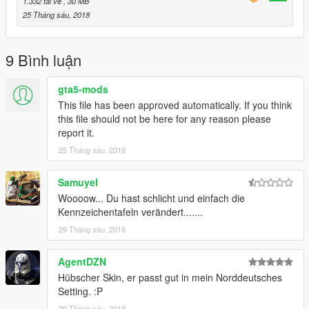
1.332 tải về
, 30 MB
a5/vehicles.rpf/" or the last patchday!
25 Tháng sáu, 2018
TheLaw
9 Bình luận
Find me on Discord, Facebook and GTA5-mods:
gta5-mods
Discord
This file has been approved automatically. If you think
Facebook
this file should not be here for any reason please
report it.
GTA5-Mods
25 Tháng sáu, 2018
Find TopMods on Facebook and GTA5-mods:
Samuyel
Woooow... Du hast schlicht und einfach die
Homepage - TopMods
Kennzeichentafeln verändert.......
Facebook - TopMods
29 Tháng sáu, 2018
GTA5-Mods - TopMods
AgentDZN
Hübscher Skin, er passt gut in mein Norddeutsches
By downloading and using the contents of this archive you
Setting. :P
agree to the following terms:
29 Tháng sáu, 2018