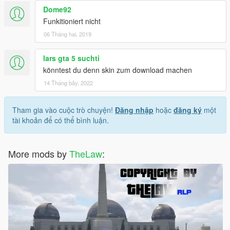
Dome92
Funkitioniert nicht
06 Tháng hai, 2019
lars gta 5 suchti
könntest du denn skin zum download machen
14 Tháng bảy, 2022
Tham gia vào cuộc trò chuyện!
Đăng nhập
hoặc
đăng ký
một
tài khoản để có thể bình luận.
More mods by
TheLaw
: