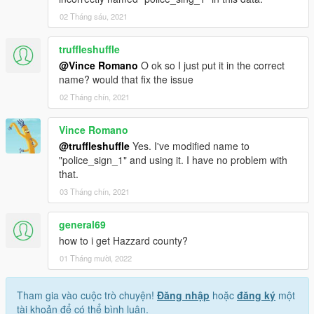
02 Tháng sáu, 2021
truffleshuffle
@Vince Romano
O ok so I just put it in the correct
name? would that fix the issue
02 Tháng chín, 2021
Vince Romano
@truffleshuffle
Yes. I've modified name to
"police_sign_1" and using it. I have no problem with
that.
03 Tháng chín, 2021
general69
how to i get Hazzard county?
01 Tháng mười, 2022
Tham gia vào cuộc trò chuyện!
Đăng nhập
hoặc
đăng ký
một
tài khoản để có thể bình luận.