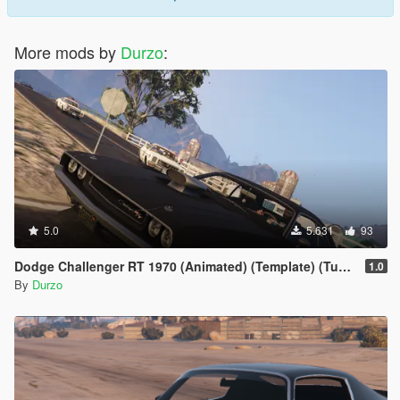
More mods by
Durzo
:
5.0
5.631
93
Dodge Challenger RT 1970 (Animated) (Template) (Tuneable) (Wipers)
1.0
By
Durzo