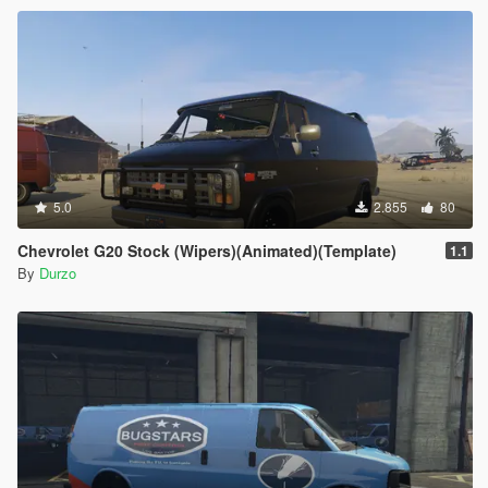
5.0
2.855
80
Chevrolet G20 Stock (Wipers)(Animated)(Template)
1.1
By
Durzo