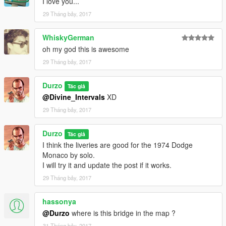
I love you...
29 Tháng bảy, 2017
WhiskyGerman
oh my god this is awesome
29 Tháng bảy, 2017
Durzo
Tác giả
@Divine_Intervals
XD
29 Tháng bảy, 2017
Durzo
Tác giả
I think the liveries are good for the 1974 Dodge
Monaco by solo.
I will try it and update the post if it works.
29 Tháng bảy, 2017
hassonya
@Durzo
where is this bridge in the map ?
31 Tháng bảy, 2017