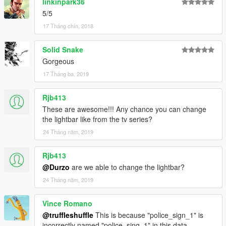
linkinpark36
5/5
17 Tháng chín, 2018
Solid Snake
Gorgeous
17 Tháng ba, 2019
Rjb413
These are awesome!!! Any chance you can change
the lightbar like from the tv series?
24 Tháng năm, 2019
Rjb413
@Durzo
are we able to change the lightbar?
24 Tháng năm, 2019
Vince Romano
@truffleshuffle
This is because "police_sign_1" is
incorrectly named "police_sing_1" in this data.