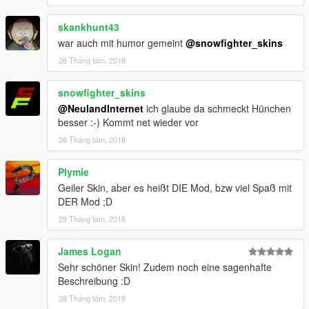
skankhunt43
war auch mit humor gemeint
@snowfighter_skins
26 Tháng tám, 2018
snowfighter_skins
@NeulandInternet
ich glaube da schmeckt Hünchen
besser :-) Kommt net wieder vor
26 Tháng tám, 2018
Plymie
Geiler Skin, aber es heißt DIE Mod, bzw viel Spaß mit
DER Mod ;D
28 Tháng tám, 2018
James Logan
Sehr schöner Skin! Zudem noch eine sagenhafte
Beschreibung :D
28 Tháng tám, 2018