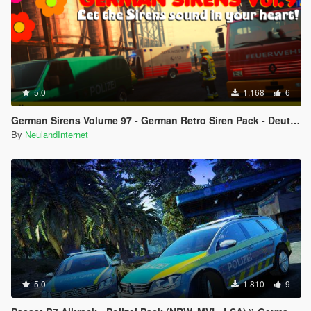
5.0
1.168
6
German Sirens Volume 97 - German Retro Siren Pack - Deutsche Sirenen
By
NeulandInternet
5.0
1.810
9