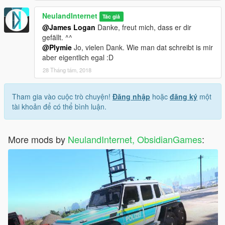
NeulandInternet
Tác giả
@James Logan
Danke, freut mich, dass er dir
gefällt. ^^
@Plymie
Jo, vielen Dank. Wie man dat schreibt is mir
aber eigentlich egal :D
28 Tháng tám, 2018
Tham gia vào cuộc trò chuyện!
Đăng nhập
hoặc
đăng ký
một
tài khoản để có thể bình luận.
More mods by
NeulandInternet, ObsidianGames
: