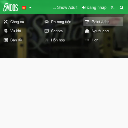
Show Adult
Đăng nhập
Công cụ
Phương tiện
Paint Jobs
Vũ khí
Scripts
Người chơi
Bản đồ
Hỗn hợp
Hơn