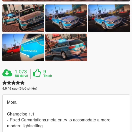
1.073
9
Đã tải về
Thích
5.0 / 5 sao (3 bỏ phiếu)
Moin,
Changelog 1.1:
- Fixed Carvariations.meta entry to accomodate a more
modern lightsetting