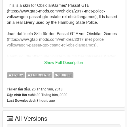
This is a skin for ObsidianGames' Passat GTE
(https://www.gta5-mods.com/vehicles/2017-met-police-
volkswagen-passat-gte-estate-rel-obsidiangames), it is based
on a real Livery used by the Hamburg State Police.
Joar, dat is ein Skin für den Passat GTE von Obsidian Games
(https://www.gta5-mods.com/vehicles/2017-met-police-
volkswagen-passat-gte-estate-rel-obsidiangames).
Hamburg, die Stadt, die vorallem durch beschissenes Wetter,
ihren noch beschisseneren Fußballverein und durch spontane
Show Full Description
nächtliche Feuerwerke bei Politikgipfeln bekannt ist, hat bereits
vor einiger Zeit eine Charge an Hybrid-Streifenwagen des Typs
LIVERY
EMERGENCY
EUROPE
Passat GTE in Dienst gestellt. Diese Streifenwagen können
ganze 50 Kilometer voll elektrisch fahren (Stellt euch vor, dat
26 Tháng tám, 2018
Tải lên lần đầu:
sind 100 Mark!). Womöglich wollte Olaf Scholz damals auch
30 Tháng tám, 2020
Cập nhật lần cuối:
einfach nur kompensieren, dass er ja keine Haare mehr hat.
8 hours ago
Last Downloaded:
Man weiß es nicht.
PS: Ich auf dem Nummernschild fehlt das "E", es ist aber in
All Versions
dem Skin nachträglich hinzugefügt.