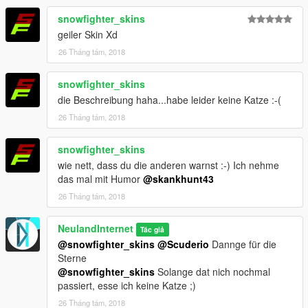
Skin: NeulandInternet
Handling Line: NeulandInternet
snowfighter_skins
Number Plate Textures: Obviously not Heisnberg
geiler Skin Xd
26 Tháng tám, 2018
Thank you :D
Ähh achja, und falls irgendwer denkt, er könne einfach so
snowfighter_skins
meine Nummernschilder klauen: Ich weiß wie meine Texturen
die Beschreibung haha...habe leider keine Katze :-(
aussehen (sie sind 30 Jahre in deutschen Eichenfässern
26 Tháng tám, 2018
gereift). Wenn mir also irgendwer erzählen will, die Texturen,
die er von mir geklaut hat seien in Heisnberg erstellt worden,
snowfighter_skins
den werde ich lebendig in Heisenberg begraben und seine
wie nett, dass du die anderen warnst :-) Ich nehme
Katze zu Weihnachten essen.
das mal mit Humor
@skankhunt43
Danke
26 Tháng tám, 2018
Viel Spaß mit dem Mod. :D
NeulandInternet
Tác giả
@snowfighter_skins
@Scuderio
Dannge für die
Sterne
@snowfighter_skins
Solange dat nich nochmal
passiert, esse ich keine Katze ;)
26 Tháng tám, 2018