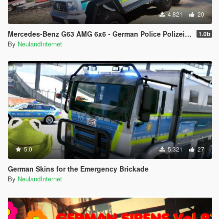
4.821
20
Mercedes-Benz G63 AMG 6x6 - German Police Polizei Livery
1.0b
By
NeulandInternet
5.0
5.321
27
German Skins for the Emergency Brickade
By
NeulandInternet