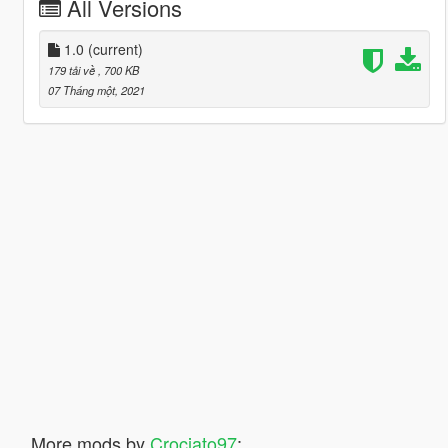
All Versions
1.0
(current)
179 tải về
, 700 KB
07 Tháng một, 2021
More mods by
Crociato97
: