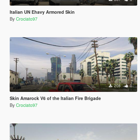
Italian UN Ehavy Armored Skin
By
Crociato97
208
0
Skin Amarock V6 of the Italian Fire Brigade
By
Crociato97