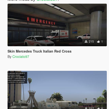
215
1
Skin Mercedes Truck Italian Red Cross
By
Crociato97
337
8