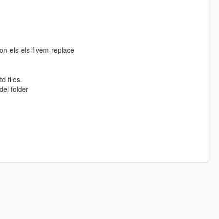
on-els-els-fivem-replace
d files.
del folder