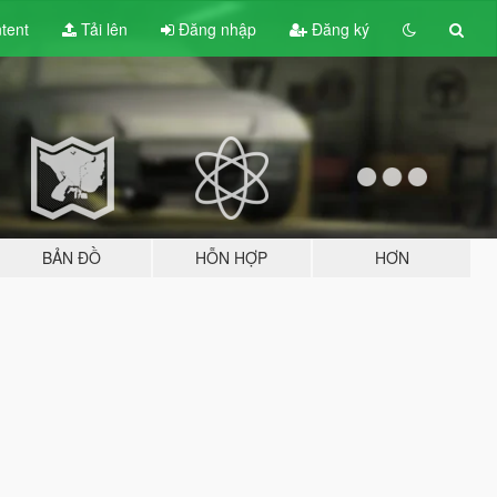
tent
Tải lên
Đăng nhập
Đăng ký
BẢN ĐỒ
HỖN HỢP
HƠN