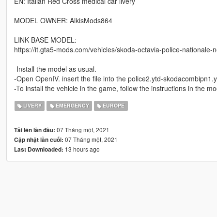
EN: Italian Red Cross medical car livery
MODEL OWNER: AlkisMods864
LINK BASE MODEL:
https://it.gta5-mods.com/vehicles/skoda-octavia-police-nationale-n
-Install the model as usual.
-Open OpenIV. insert the file into the police2.ytd-skodacombipn1.yt
-To install the vehicle in the game, follow the instructions in the mo
LIVERY
EMERGENCY
EUROPE
07 Tháng một, 2021
Tải lên lần đầu:
07 Tháng một, 2021
Cập nhật lần cuối:
13 hours ago
Last Downloaded: