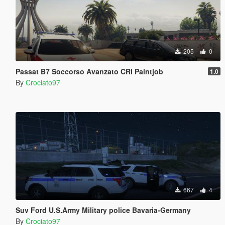
205
0
Passat B7 Soccorso Avanzato CRI Paintjob
1.0
By
Crociato97
667
4
Suv Ford U.S.Army Military police Bavaria-Germany
By
Crociato97