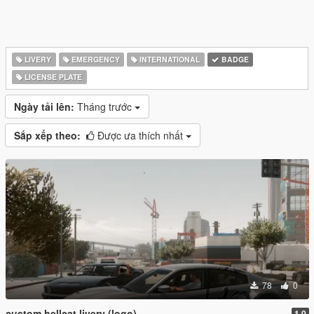
LIVERY
EMERGENCY
INTERNATIONAL
BADGE
LICENSE PLATE
Ngày tải lên:
Tháng trước
Sắp xếp theo:
Được ưa thích nhất
78
0
custom hellcat livery (logo)
1.0