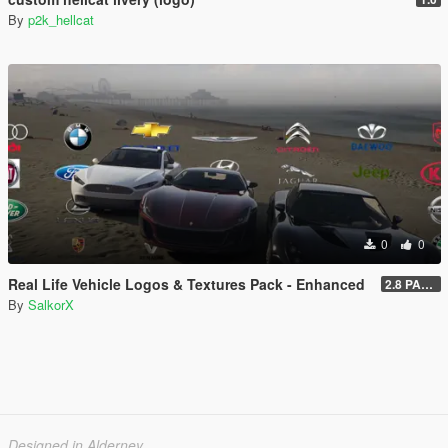
By
p2k_hellcat
0
0
Real Life Vehicle Logos & Textures Pack - Enhanced
2.8 PART 1
By
SalkorX
Designed in Alderney