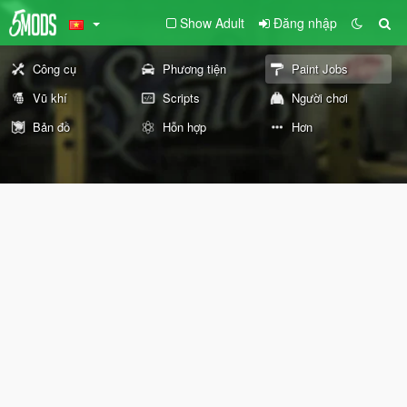
Show Adult
Đăng nhập
Công cụ
Phương tiện
Paint Jobs
Vũ khí
Scripts
Người chơi
Bản đồ
Hỗn hợp
Hơn