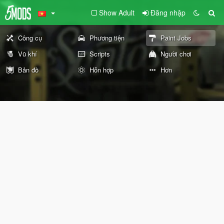
Show Adult
Đăng nhập
Công cụ
Phương tiện
Paint Jobs
Vũ khí
Scripts
Người chơi
Bản đồ
Hỗn hợp
Hơn