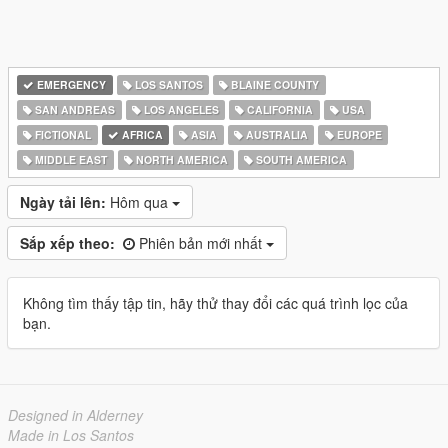
EMERGENCY
LOS SANTOS
BLAINE COUNTY
SAN ANDREAS
LOS ANGELES
CALIFORNIA
USA
FICTIONAL
AFRICA
ASIA
AUSTRALIA
EUROPE
MIDDLE EAST
NORTH AMERICA
SOUTH AMERICA
Ngày tải lên:
Hôm qua
Sắp xếp theo:
Phiên bản mới nhất
Không tìm thấy tập tin, hãy thử thay đổi các quá trình lọc của
bạn.
Designed in Alderney
Made in Los Santos