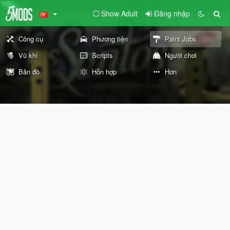
Show Adult
Đăng nhập
Công cụ
Phương tiện
Paint Jobs
Vũ khí
Scripts
Người chơi
Bản đồ
Hỗn hợp
Hơn