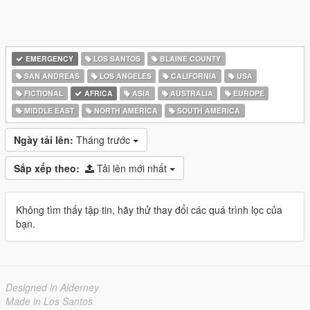
EMERGENCY
LOS SANTOS
BLAINE COUNTY
SAN ANDREAS
LOS ANGELES
CALIFORNIA
USA
FICTIONAL
AFRICA
ASIA
AUSTRALIA
EUROPE
MIDDLE EAST
NORTH AMERICA
SOUTH AMERICA
Ngày tải lên:
Tháng trước
Sắp xếp theo:
Tải lên mới nhất
Không tìm thấy tập tin, hãy thử thay đổi các quá trình lọc của
bạn.
Designed in Alderney
Made in Los Santos