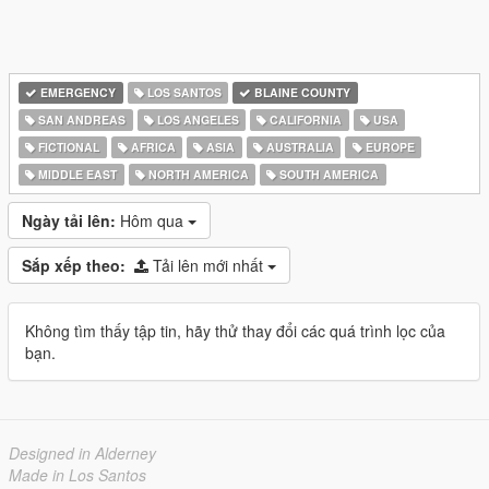
EMERGENCY
LOS SANTOS
BLAINE COUNTY
SAN ANDREAS
LOS ANGELES
CALIFORNIA
USA
FICTIONAL
AFRICA
ASIA
AUSTRALIA
EUROPE
MIDDLE EAST
NORTH AMERICA
SOUTH AMERICA
Ngày tải lên:
Hôm qua
Sắp xếp theo:
Tải lên mới nhất
Không tìm thấy tập tin, hãy thử thay đổi các quá trình lọc của
bạn.
Designed in Alderney
Made in Los Santos