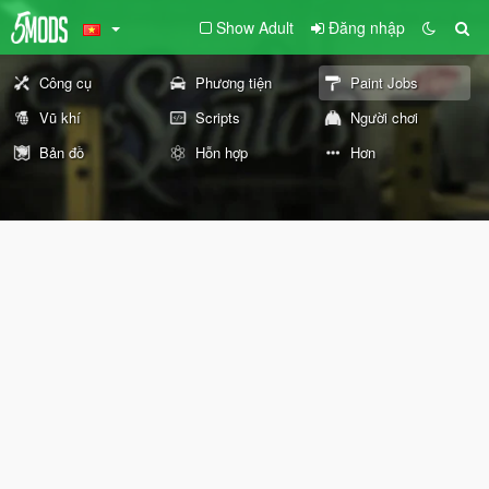
Show Adult
Đăng nhập
Công cụ
Phương tiện
Paint Jobs
Vũ khí
Scripts
Người chơi
Bản đồ
Hỗn hợp
Hơn