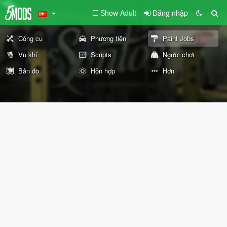
Show Adult
Đăng nhập
Công cụ
Phương tiện
Paint Jobs
Vũ khí
Scripts
Người chơi
Bản đồ
Hỗn hợp
Hơn