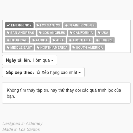
EMERGENCY
LOS SANTOS
BLAINE COUNTY
SAN ANDREAS
LOS ANGELES
CALIFORNIA
USA
FICTIONAL
AFRICA
ASIA
AUSTRALIA
EUROPE
MIDDLE EAST
NORTH AMERICA
SOUTH AMERICA
Ngày tải lên:
Hôm qua
Sắp xếp theo:
Xếp hạng cao nhất
Không tìm thấy tập tin, hãy thử thay đổi các quá trình lọc của
bạn.
Designed in Alderney
Made in Los Santos