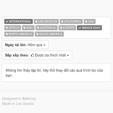
INTERNATIONAL
LOS ANGELES
CALIFORNIA
USA
AFRICA
ASIA
AUSTRALIA
EUROPE
MIDDLE EAST
NORTH AMERICA
SOUTH AMERICA
Ngày tải lên:
Hôm qua
Sắp xếp theo:
Được ưa thích nhất
Không tìm thấy tập tin, hãy thử thay đổi các quá trình lọc của
bạn.
Designed in Alderney
Made in Los Santos