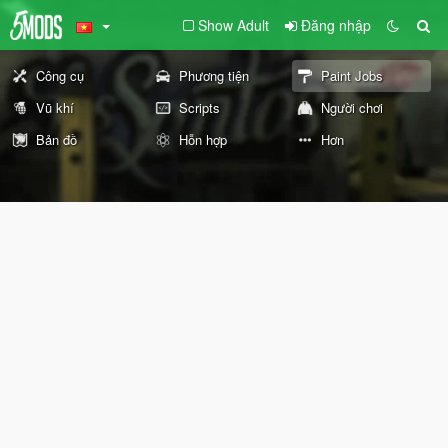
Show Adult
Đăng nhập
Công cụ
Phương tiện
Paint Jobs
Vũ khí
Scripts
Người chơi
Bản đồ
Hỗn hợp
Hơn