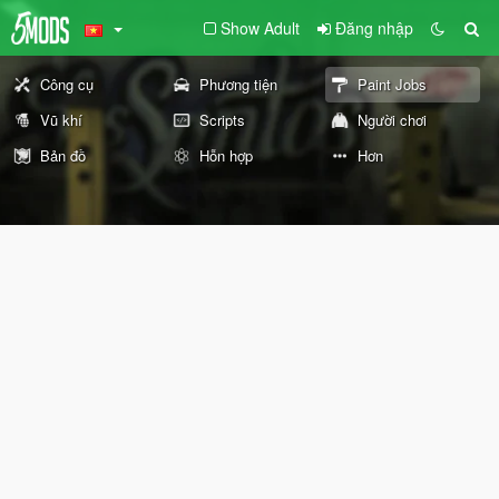
Show Adult
Đăng nhập
Công cụ
Phương tiện
Paint Jobs
Vũ khí
Scripts
Người chơi
Bản đồ
Hỗn hợp
Hơn