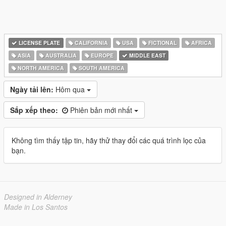
LICENSE PLATE
CALIFORNIA
USA
FICTIONAL
AFRICA
ASIA
AUSTRALIA
EUROPE
MIDDLE EAST
NORTH AMERICA
SOUTH AMERICA
Ngày tải lên:
Hôm qua
Sắp xếp theo:
Phiên bản mới nhất
Không tìm thấy tập tin, hãy thử thay đổi các quá trình lọc của
bạn.
Designed in Alderney
Made in Los Santos