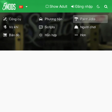
Show Adult
Đăng nhập
Công cụ
Phương tiện
Paint Jobs
Vũ khí
Scripts
Người chơi
Bản đồ
Hỗn hợp
Hơn