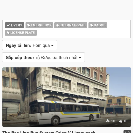
LIVERY
EMERGENCY
INTERNATIONAL
BADGE
LICENSE PLATE
Ngày tải lên:
Hôm qua
Sắp xếp theo:
Được ưa thích nhất
10
0
The Bee Line Bus System Orion V Livery pack
1.0