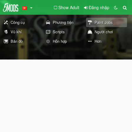
Show Adult
Đăng nhập
Công cụ
Phương tiện
Paint Jobs
Vũ khí
Scripts
Người chơi
Bản đồ
Hỗn hợp
Hơn