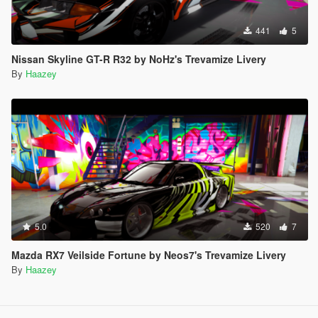
441
5
Nissan Skyline GT-R R32 by NoHz's Trevamize Livery
By
Haazey
5.0
520
7
Mazda RX7 Veilside Fortune by Neos7's Trevamize Livery
By
Haazey