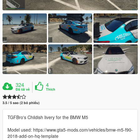
324
4
Đã tải về
Thích
3.5 / 5 sao (2 bỏ phiếu)
TGFBro's Childish livery for the BMW M5
Model used: https://www.gta5-mods.com/vehicles/bmw-m5-f90-
2018-add-on-hq-template