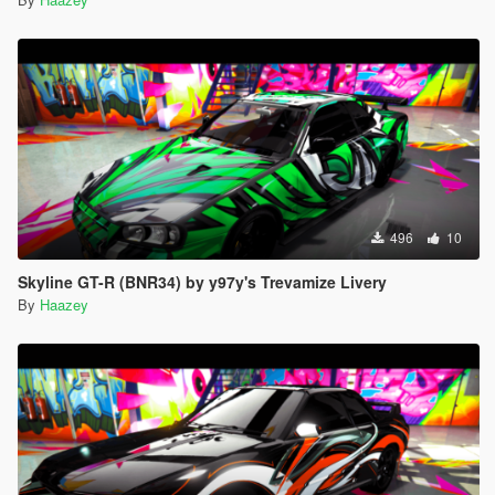
496
10
Skyline GT-R (BNR34) by y97y's Trevamize Livery
By
Haazey