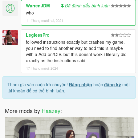
WarrenJDM
Đã đánh dấu bình luận
who
11 Tháng mười hai, 2021
LeglessPro
followed instructions exactly but crashes my game.
you need to find another way to add this is maybe
with a Add-on/OIV. but this doesnt work i literally did
exactly as the instructions said
17 Tháng mười, 2024
Tham gia vào cuộc trò chuyện!
Đăng nhập
hoặc
đăng ký
một
tài khoản để có thể bình luận.
More mods by
Haazey
: