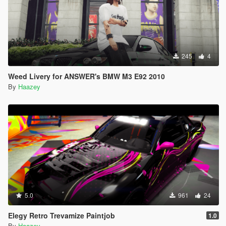
245
4
Weed Livery for ANSWER's BMW M3 E92 2010
By
Haazey
5.0
961
24
Elegy Retro Trevamize Paintjob
1.0
By
Haazey