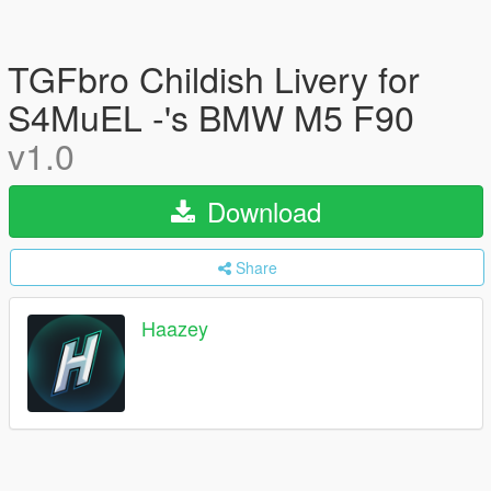
TGFbro Childish Livery for
S4MuEL -'s BMW M5 F90
v1.0
Download
Share
Haazey