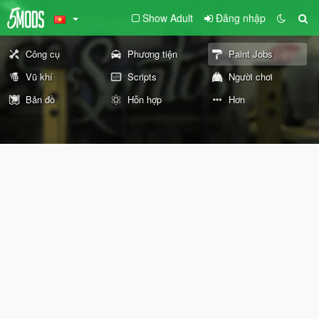
Show Adult
Đăng nhập
Công cụ
Phương tiện
Paint Jobs
Vũ khí
Scripts
Người chơi
Bản đồ
Hỗn hợp
Hơn