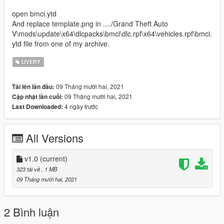
open bmci.ytd
And replace template.png in ..../Grand Theft Auto
V\mods\update\x64\dlcpacks\bmci\dlc.rpf\x64\vehicles.rpf\bmci.
ytd file from one of my archive.
LIVERY
09 Tháng mười hai, 2021
Tải lên lần đầu:
09 Tháng mười hai, 2021
Cập nhật lần cuối:
4 ngày trước
Last Downloaded:
All Versions
v1.0
(current)
323 tải về
, 1 MB
09 Tháng mười hai, 2021
2 Bình luận