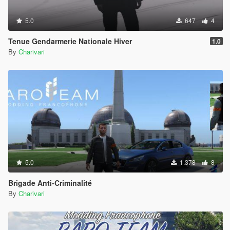
5.0
647
4
Tenue Gendarmerie Nationale Hiver
1.0
By
Charivari
5.0
1.378
8
Brigade Anti-Criminalité
By
Charivari