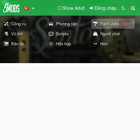
Show Adult
Đăng nhập
Công cụ
Phương tiện
Paint Jobs
Vũ khí
Scripts
Người chơi
Bản đồ
Hỗn hợp
Hơn