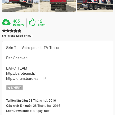
465
12
Đã tải về
Thích
5.0 / 5 sao (2 bỏ phiếu)
Skin The Voice pour le TV Trailer
Par Charivari
BARO TEAM
http://baroteam.fr/
http://forum.baroteam.fr/
LIVERY
28 Tháng hai, 2016
Tải lên lần đầu:
28 Tháng hai, 2016
Cập nhật lần cuối:
4 ngày trước
Last Downloaded: