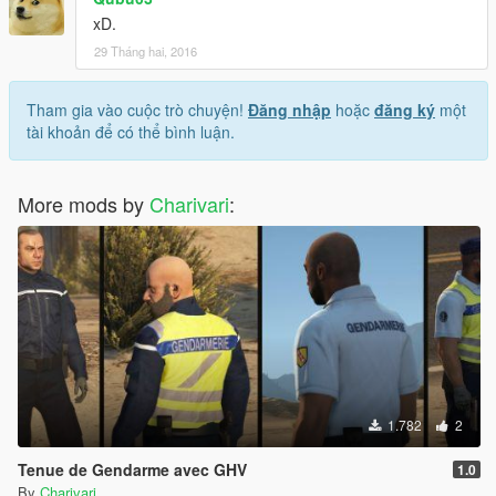
xD.
29 Tháng hai, 2016
Tham gia vào cuộc trò chuyện!
Đăng nhập
hoặc
đăng ký
một
tài khoản để có thể bình luận.
More mods by
Charivari
:
1.782
2
Tenue de Gendarme avec GHV
1.0
By
Charivari