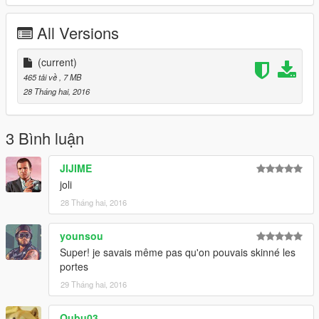
All Versions
(current)
465 tải về
, 7 MB
28 Tháng hai, 2016
3 Bình luận
JIJIME
joli
28 Tháng hai, 2016
younsou
Super! je savais même pas qu'on pouvais skinné les
portes
29 Tháng hai, 2016
Qubu03