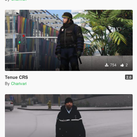
754
2
Tenue CRS
2.0
By
Charivari