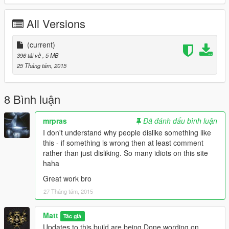
All Versions
(current)
396 tải về
, 5 MB
25 Tháng tám, 2015
8 Bình luận
mrpras
Đã đánh dấu bình luận
I don't understand why people dislike something like
this - if something is wrong then at least comment
rather than just disliking. So many idiots on this site
haha
Great work bro
27 Tháng tám, 2015
Matt
Tác giả
Updates to this build are being Done wording on