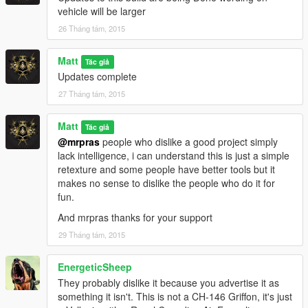
vehicle will be larger
26 Tháng tám, 2015
Matt
Tác giả
Updates complete
27 Tháng tám, 2015
Matt
Tác giả
@mrpras
people who dislike a good project simply
lack intelligence, i can understand this is just a simple
retexture and some people have better tools but it
makes no sense to dislike the people who do it for
fun.
And mrpras thanks for your support
29 Tháng tám, 2015
EnergeticSheep
They probably dislike it because you advertise it as
something it isn't. This is not a CH-146 Griffon, it's just