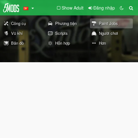
Show Adult
Đăng nhập
Công cụ
Phương tiện
Paint Jobs
Vũ khí
Scripts
Người chơi
Bản đồ
Hỗn hợp
Hơn