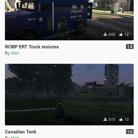
642
12
RCMP ERT Truck textures
1.5
By
Matt
515
13
Canadian Tank
1.0
By
Matt