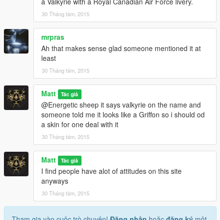
a Valkyrie with a Royal Canadian Air Force livery.
30 Tháng tám, 2015
mrpras
Ah that makes sense glad someone mentioned it at
least
30 Tháng tám, 2015
Matt
Tác giả
@Energetic sheep it says valkyrie on the name and
someone told me it looks like a Griffon so i should od
a skin for one deal with it
30 Tháng tám, 2015
Matt
Tác giả
I find people have alot of attitudes on this site
anyways
30 Tháng tám, 2015
Tham gia vào cuộc trò chuyện!
Đăng nhập
hoặc
đăng ký
một