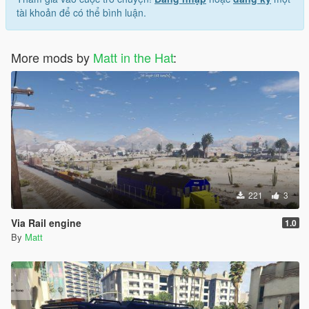
tài khoản để có thể bình luận.
More mods by
Matt in the Hat
:
221
3
Via Rail engine
1.0
By
Matt