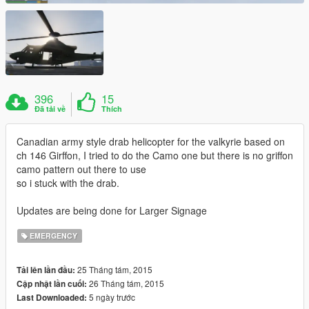
396
15
Đã tải về
Thích
Canadian army style drab helicopter for the valkyrie based on
ch 146 Girffon, I tried to do the Camo one but there is no griffon
camo pattern out there to use
so i stuck with the drab.
Updates are being done for Larger Signage
EMERGENCY
25 Tháng tám, 2015
Tải lên lần đầu:
26 Tháng tám, 2015
Cập nhật lần cuối:
5 ngày trước
Last Downloaded: