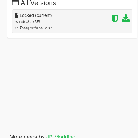
All Versions
Locked
(current)
374 tải về
, 4 MB
15 Tháng mười hai, 2017
More mods by
JP Modding
: